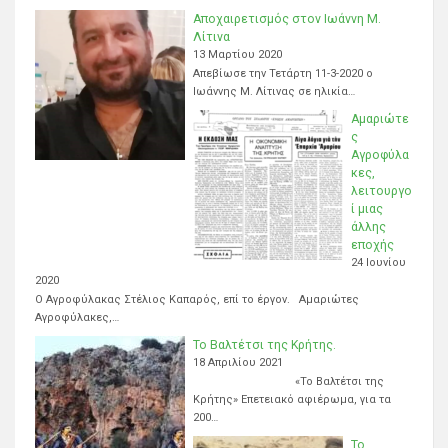
Αποχαιρετισμός στον Ιωάννη Μ.
Λίτινα
13 Μαρτίου 2020
Απεβίωσε την Τετάρτη 11-3-2020 ο
Ιωάννης Μ. Λίτινας σε ηλικία…
Αμαριώτε
ς
Αγροφύλα
κες,
λειτουργο
ί μιας
άλλης
εποχής
24 Ιουνίου
2020
Ο Αγροφύλακας Στέλιος Καπαρός, επί το έργον. Αμαριώτες
Αγροφύλακες,…
Το Βαλτέτσι της Κρήτης.
18 Απριλίου 2021
«Το Βαλτέτσι της
Κρήτης» Επετειακό αφιέρωμα, για τα
200…
Το