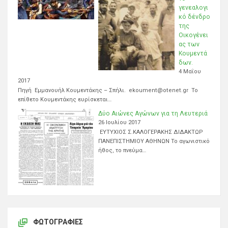
γενεαλογι
κό δένδρο
της
Οικογένει
ας των
Κουμεντά
δων.
4 Μαΐου
2017
Πηγή Εμμανουήλ Κουμεντάκης – Σπήλι. ekoument@otenet.gr Το
επίθετο Κουμεντάκης ευρίσκεται…
Δύο Αιώνες Αγώνων για τη Λευτεριά
26 Ιουλίου 2017
ΕΥΤΥΧΙΟΣ Σ.ΚΑΛΟΓΕΡΑΚΗΣ ΔΙΔΑΚΤΩΡ
ΠΑΝΕΠΙΣΤΗΜΙΟΥ ΑΘΗΝΩΝ Το αγωνιστικό
ήθος, το πνεύμα…
ΦΩΤΟΓΡΑΦΊΕΣ