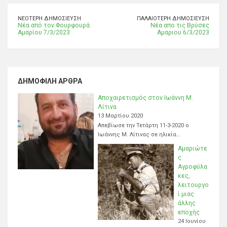
ΝΕΌΤΕΡΗ ΔΗΜΟΣΊΕΥΣΗ
ΠΑΛΑΙΌΤΕΡΗ ΔΗΜΟΣΊΕΥΣΗ
Νέα από τον Φουρφουρά
Νέα απο τις Βρύσες
Αμαρίου 7/3/2023
Αμαριου 6/3/2023
ΔΗΜΟΦΙΛΉ ΆΡΘΡΑ
Αποχαιρετισμός στον Ιωάννη Μ.
Λίτινα
13 Μαρτίου 2020
Απεβίωσε την Τετάρτη 11-3-2020 ο
Ιωάννης Μ. Λίτινας σε ηλικία…
Αμαριώτε
ς
Αγροφύλα
κες,
λειτουργο
ί μιας
άλλης
εποχής
24 Ιουνίου