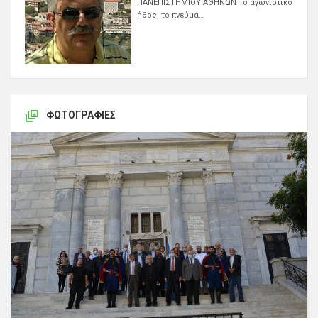
ΠΑΝΕΠΙΣΤΗΜΙΟΥ ΑΘΗΝΩΝ Το αγωνιστικό
ήθος, το πνεύμα…
ΦΩΤΟΓΡΑΦΊΕΣ