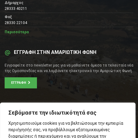
Δήμαρχος
28333 40211
Φαξ
28330 22104
Περισσότερα
ΕΓΓΡΑΦΗ ΣΤΗΝ ΑΜΑΡΙΩΤΙΚΗ ΦΩΝΗ
Εγγραφείτε στο newsletter μας για να μαθαίνετε άμεσα τα τελευταία νέα
της Ομοσπονδίας και να λαμβάνετε ηλεκτρονικά την Αμαριώτικη Φωνή.
ΕΓΓΡΑΦΉ
ΕΠΙΚΟΙΝΩΝΊΑ
Σεβόμαστε την ιδιωτικότητά σας
Σοφοκλέους 53Α, Αθήνα
Χρησιμοποιούμε cookies για να βελτιώσουμε την εμπειρία
Τ.Κ.: 105 53
περιήγησής σας, να προβάλλουμε εξατομικευμένες
Τηλ. – Fax: 210 33 14 346
διαφημίσεις ή περιεχόμενο και να αναλύουμε την