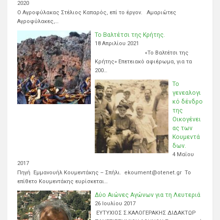
2020
Ο Αγροφύλακας Στέλιος Καπαρός, επί το έργον. Αμαριώτες
Αγροφύλακες,…
Το Βαλτέτσι της Κρήτης.
18 Απριλίου 2021
«Το Βαλτέτσι της
Κρήτης» Επετειακό αφιέρωμα, για τα
200…
Το
γενεαλογι
κό δένδρο
της
Οικογένει
ας των
Κουμεντά
δων.
4 Μαΐου
2017
Πηγή Εμμανουήλ Κουμεντάκης – Σπήλι. ekoument@otenet.gr Το
επίθετο Κουμεντάκης ευρίσκεται…
Δύο Αιώνες Αγώνων για τη Λευτεριά
26 Ιουλίου 2017
ΕΥΤΥΧΙΟΣ Σ.ΚΑΛΟΓΕΡΑΚΗΣ ΔΙΔΑΚΤΩΡ