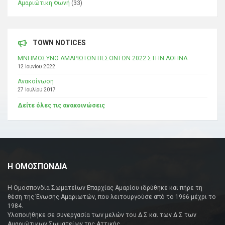
Αμαριώτικη Φωνή
(33)
TOWN NOTICES
ΜΝΗΜΟΣΥΝΟ ΑΜΑΡΙΩΤΩΝ ΠΕΣΟΝΤΩΝ 2022 ΣΤΗΝ ΑΘΗΝΑ
12 Ιουνίου 2022
Ανακοίνωση
27 Ιουλίου 2017
Δείτε όλες τις ανακοινώσεις
Η ΟΜΟΣΠΟΝΔΙΑ
Η Ομοσπονδία Σωματείων Επαρχίας Αμαρίου ιδρύθηκε και πήρε τη
θέση της Ένωσης Αμαριωτών, που λειτουργούσε από το 1966 μέχρι το
1984.
Υλοποιήθηκε σε συνεργασία των μελών του Δ.Σ και των Δ.Σ των
Αμαριώτικων Σωματείων της Αττικής.