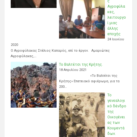
ς
Αγροφύλα
κες,
λειτουργο
ί μιας
άλλης
εποχής
24 Ιουνίου
2020
Ο Αγροφύλακας Στέλιος Καπαρός, επί το έργον. Αμαριώτες
Αγροφύλακες,…
Το Βαλτέτσι της Κρήτης.
18 Απριλίου 2021
«Το Βαλτέτσι της
Κρήτης» Επετειακό αφιέρωμα, για τα
200…
Το
γενεαλογι
κό δένδρο
της
Οικογένει
ας των
Κουμεντά
δων.