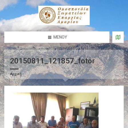
ΜΕΝΟΎ
20150811_121857_fotor
Αρχική