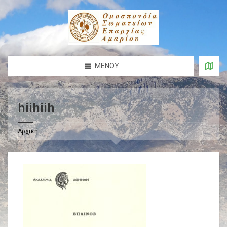
ΜΕΝΟΎ
hiihiih
Αρχική