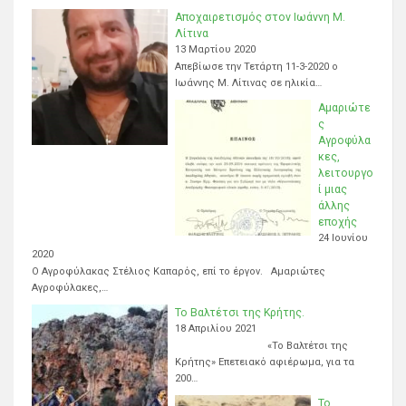
Αποχαιρετισμός στον Ιωάννη Μ.
Λίτινα
13 Μαρτίου 2020
Απεβίωσε την Τετάρτη 11-3-2020 ο
Ιωάννης Μ. Λίτινας σε ηλικία…
Αμαριώτε
ς
Αγροφύλα
κες,
λειτουργο
ί μιας
άλλης
εποχής
24 Ιουνίου
2020
Ο Αγροφύλακας Στέλιος Καπαρός, επί το έργον. Αμαριώτες
Αγροφύλακες,…
Το Βαλτέτσι της Κρήτης.
18 Απριλίου 2021
«Το Βαλτέτσι της
Κρήτης» Επετειακό αφιέρωμα, για τα
200…
Το