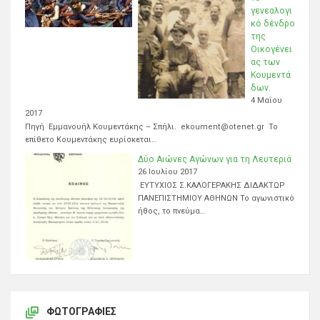
γενεαλογι
κό δένδρο
της
Οικογένει
ας των
Κουμεντά
δων.
4 Μαΐου
2017
Πηγή Εμμανουήλ Κουμεντάκης – Σπήλι. ekoument@otenet.gr Το
επίθετο Κουμεντάκης ευρίσκεται…
Δύο Αιώνες Αγώνων για τη Λευτεριά
26 Ιουλίου 2017
ΕΥΤΥΧΙΟΣ Σ.ΚΑΛΟΓΕΡΑΚΗΣ ΔΙΔΑΚΤΩΡ
ΠΑΝΕΠΙΣΤΗΜΙΟΥ ΑΘΗΝΩΝ Το αγωνιστικό
ήθος, το πνεύμα…
ΦΩΤΟΓΡΑΦΊΕΣ