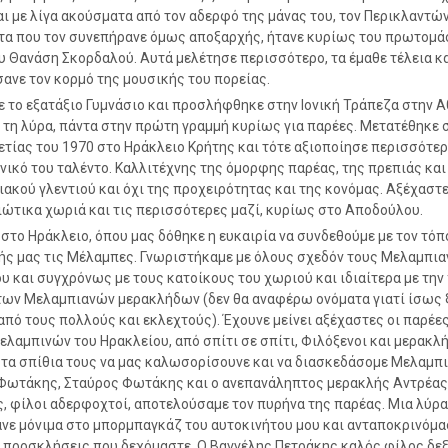
αι με λίγα ακούσματα από τον αδερφό της μάνας του, τον Περικλαντών
α που τον συνεπήρανε όμως αποξαρχής, ήτανε κυρίως του πρωτομά
 Θανάση Σκορδαλού. Αυτά μελέτησε περισσότερο, τα έμαθε τέλεια κ
ανε τον κορμό της μουσικής του πορείας.
 το εξατάξιο Γυμνάσιο και προσλήφθηκε στην Ιονική Τράπεζα στην Α
 τη λύρα, πάντα στην πρώτη γραμμή κυρίως για παρέες. Μετατέθηκε 
ετίας του 1970 στο Ηράκλειο Κρήτης και τότε αξιοποίησε περισσότερ
νικό του ταλέντο. Καλλιτέχνης της όμορφης παρέας, της πρεπιάς και
ακού γλεντιού και όχι της προχειρότητας και της κονόμας. Αξέχαστ
ιώτικα χωριά και τις περισσότερες μαζί, κυρίως στο Αποδούλου.
 στο Ηράκλειο, όπου μας δόθηκε η ευκαιρία να συνδεθούμε με τον τόπ
ς μας τις Μέλαμπες. Γνωριστήκαμε με όλους σχεδόν τους Μελαμπια
υ και συγχρόνως με τους κατοίκους του χωριού και ιδιαίτερα με την
ων Μελαμπιανών μερακλήδων (δεν θα αναφέρω ονόματα γιατί ίσως
από τους πολλούς και εκλεχτούς). Έχουνε μείνει αξέχαστες οι παρέες
ελαμπινών του Ηρακλείου, από σπίτι σε σπίτι, Φιλόξενοι και μερακλ
 τα σπίθια τους να μας καλωσορίσουνε και να διασκεδάσομε Μελαμπι
Φωτάκης, Σταύρος Φωτάκης και ο ανεπανάληπτος μερακλής Αντρέας
, φίλοι αδερφοχτοί, αποτελούσαμε τον πυρήνα της παρέας. Μια λύρα
νε μόνιμα στο μπορμπαγκάζ του αυτοκινήτου μου και ανταποκρινόμα
 προσκλήσεις που δεχόμαστε. Ο Βαγγέλης Πετράκης καλός φίλος δε