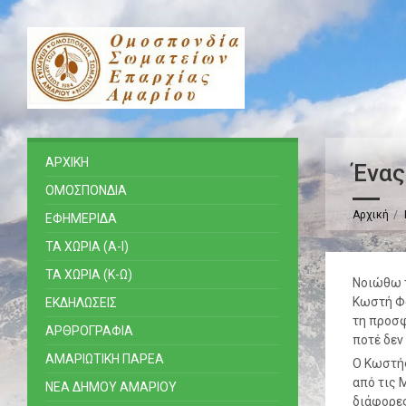
ΑΡΧΙΚΗ
Ένας
ΟΜΟΣΠΟΝΔΙΑ
Αρχική
ΕΦΗΜΕΡΙΔΑ
ΤΑ ΧΩΡΙΑ (Α-Ι)
ΤΑ ΧΩΡΙΑ (Κ-Ω)
Νοιώθω τ
Κωστή Φω
ΕΚΔΗΛΩΣΕΙΣ
τη προσφ
ΑΡΘΡΟΓΡΑΦΙΑ
ποτέ δεν 
ΑΜΑΡΙΩΤΙΚΗ ΠΑΡΕΑ
Ο Κωστής
από τις 
ΝΕΑ ΔΗΜΟΥ ΑΜΑΡΙΟΥ
διάφορες