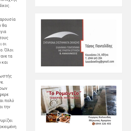
ίκος.
παρουσία
ν θα
 για
 τους
ι οι
ο. Όλοι
ανε τα
 και
Κωστής
ε.
ερων
φερε
αι πολύ
αι την
γυρίζει
ροκειμένη