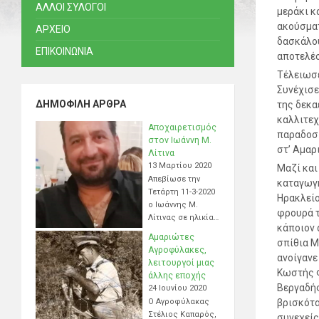
ΑΛΛΟΙ ΣΥΛΟΓΟΙ
μεράκι κ
ακούσματ
ΑΡΧΕΙΟ
δασκάλου
ΕΠΙΚΟΙΝΩΝΙΑ
αποτελέσ
Τέλειωσε
Συνέχισε
ΔΗΜΟΦΙΛΉ ΆΡΘΡΑ
της δεκα
καλλιτεχ
Αποχαιρετισμός
παραδοσι
στον Ιωάννη Μ.
στ’ Αμαρ
Λίτινα
13 Μαρτίου 2020
Μαζί και
Απεβίωσε την
καταγωγή
Τετάρτη 11-3-2020
Ηρακλείο
ο Ιωάννης Μ.
φρουρά τ
Λίτινας σε ηλικία…
κάποιον 
Αμαριώτες
σπίθια Μ
Αγροφύλακες,
ανοίγανε
λειτουργοί μιας
Κωστής 
άλλης εποχής
Βεργαδής
24 Ιουνίου 2020
Ο Αγροφύλακας
βρισκότα
Στέλιος Καπαρός,
συνεχείς