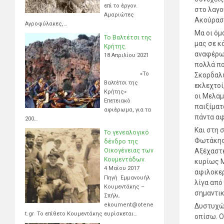
επί το έργον.
στο λαγο
Αμαριώτες
Ακούραστ
Αγροφύλακες,…
Μα οι όμ
Το Βαλτέτσι της
μας σε κ
Κρήτης.
αναφέρω 
18 Απριλίου 2021
πολλά πο
«Το
Σκορδαλι
Βαλτέτσι της
εκλεχτοί
Κρήτης»
οι Μελαμ
Επετειακό
παιξίματ
αφιέρωμα, για τα
πάντα α
200…
Και στη 
Το γενεαλογικό
Φωτάκης 
δένδρο της
Οικογένειας των
Αξέχαστε
Κουμεντάδων.
κυρίως Μ
4 Μαΐου 2017
αφιλοκερ
Πηγή Εμμανουήλ
λίγα από
Κουμεντάκης –
σημαντικ
Σπήλι.
ekoument@otene
Δυστυχώς
t.gr Το επίθετο Κουμεντάκης ευρίσκεται…
οπίσω. Ο