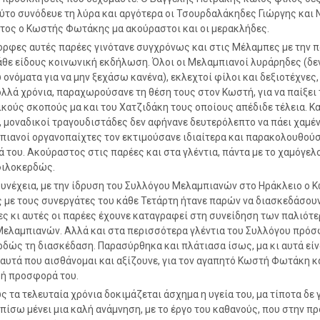
ύτο συνόδευε τη λύρα και αργότερα οι Τσουρδαλάκηδες Γιώργης και Ν
ος ο Κωστής Φωτάκης μα ακούραστοι και οι μερακλήδες.
ορφες αυτές παρέες γινότανε συγχρόνως και στις Μέλαμπες με την 
άθε είδους κοινωνική εκδήλωση. Όλοι οι Μελαμπιανοί λυράρηδες (δε
ονόματα για να μην ξεχάσω κανένα), εκλεχτοί φίλοι και δεξιοτέχνες,
λλά χρόνια, παραχωρούσανε τη θέση τους στον Κωστή, για να παίξει
κούς σκοπούς μα και του Χατζιδάκη τους οποίους απέδιδε τέλεια. Κα
, μοναδικοί τραγουδιστάδες δεν αφήνανε δευτερόλεπτο να πάει χαμέν
πιανοί οργανοπαίχτες τον εκτιμούσανε ιδιαίτερα και παρακολουθούσ
ά του. Ακούραστος στις παρέες και στα γλέντια, πάντα με το χαμόγελο
φιλοκερδώς.
συνέχεια, με την ίδρυση του Συλλόγου Μελαμπιανών στο Ηράκλειο ο 
με τους συνεργάτες του κάθε Τετάρτη ήτανε παρών να διασκεδάσουν
ς κι αυτές οι παρέες έχουνε καταγραφεί στη συνείδηση των παλιότ
ελαμπιανών. Αλλά και στα περισσότερα γλέντια του Συλλόγου πρόσ
δώς τη διασκέδαση. Παρασύρθηκα και πλάτιασα ίσως, μα κι αυτά είν
 αυτά που αισθάνομαι και αξίζουνε, για τον αγαπητό Κωστή Φωτάκη κ
ή προσφορά του.
 τα τελευταία χρόνια δοκιμάζεται άσχημα η υγεία του, μα τίποτα δε 
πίσω μένει μια καλή ανάμνηση, με το έργο του καθανούς, που στην π