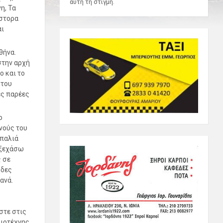
αυτή τη στιγμή.
η, Τα
στορα
αι
θήνα.
στην αρχή
ο και το
 του
ες παρέες
ο
νούς του
 παλιά
 ξεχάσω
 σε
ήδες
ανά.
στε στις
ξιοτέχνης