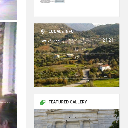
LOCALE INFO
21:21
Τοπική ώρα
FEATURED GALLERY