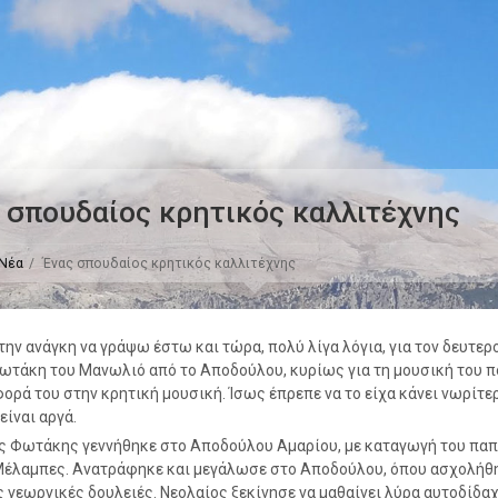
 σπουδαίος κρητικός καλλιτέχνης
Νέα
Ένας σπουδαίος κρητικός καλλιτέχνης
ην ανάγκη να γράψω έστω και τώρα, πολύ λίγα λόγια, για τον δευτε
τάκη του Μανωλιό από το Αποδούλου, κυρίως για τη μουσική του π
ορά του στην κρητική μουσική. Ίσως έπρεπε να το είχα κάνει νωρίτερ
είναι αργά.
 Φωτάκης γεννήθηκε στο Αποδούλου Αμαρίου, με καταγωγή του πα
Μέλαμπες. Ανατράφηκε και μεγάλωσε στο Αποδούλου, όπου ασχολήθ
 γεωργικές δουλειές. Νεολαίος ξεκίνησε να μαθαίνει λύρα αυτοδίδαχ