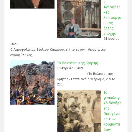
ς
Αγροφύλα
κες,
λειτουργο
ί μιας
άλλης
εποχής
24 Ιουνίου
2020
Ο Αγροφύλακας Στέλιος Καπαρός, επί το έργον. Αμαριώτες
Αγροφύλακες,…
Το Βαλτέτσι της Κρήτης.
18 Απριλίου 2021
«Το Βαλτέτσι της
Κρήτης» Επετειακό αφιέρωμα, για τα
200…
Το
γενεαλογι
κό δένδρο
της
Οικογένει
ας των
Κουμεντά
δων.