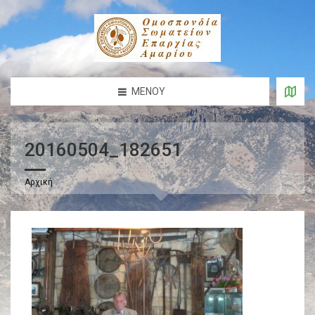
ΜΕΝΟΎ
20160504_182651
Αρχική