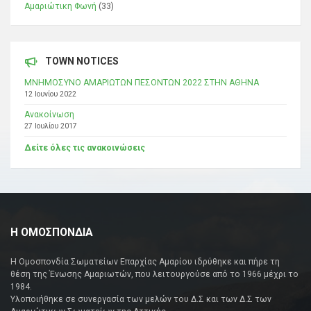
Αμαριώτικη Φωνή
(33)
TOWN NOTICES
ΜΝΗΜΟΣΥΝΟ ΑΜΑΡΙΩΤΩΝ ΠΕΣΟΝΤΩΝ 2022 ΣΤΗΝ ΑΘΗΝΑ
12 Ιουνίου 2022
Ανακοίνωση
27 Ιουλίου 2017
Δείτε όλες τις ανακοινώσεις
Η ΟΜΟΣΠΟΝΔΙΑ
Η Ομοσπονδία Σωματείων Επαρχίας Αμαρίου ιδρύθηκε και πήρε τη
θέση της Ένωσης Αμαριωτών, που λειτουργούσε από το 1966 μέχρι το
1984.
Υλοποιήθηκε σε συνεργασία των μελών του Δ.Σ και των Δ.Σ των