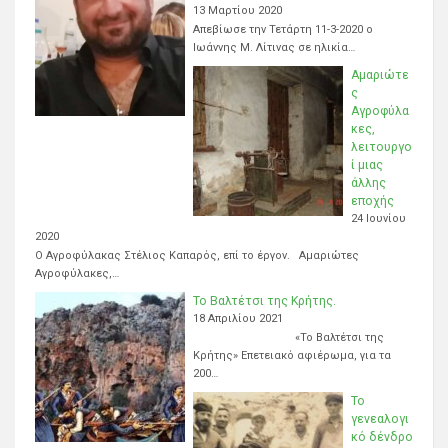
13 Μαρτίου 2020
Απεβίωσε την Τετάρτη 11-3-2020 ο
Ιωάννης Μ. Λίτινας σε ηλικία…
Αμαριώτε
ς
Αγροφύλα
κες,
λειτουργο
ί μιας
άλλης
εποχής
24 Ιουνίου
2020
Ο Αγροφύλακας Στέλιος Καπαρός, επί το έργον. Αμαριώτες
Αγροφύλακες,…
Το Βαλτέτσι της Κρήτης.
18 Απριλίου 2021
«Το Βαλτέτσι της
Κρήτης» Επετειακό αφιέρωμα, για τα
200…
Το
γενεαλογι
κό δένδρο