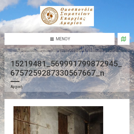
ΜΕΝΟΎ
15219481_569991799872945_
6757259287330567667_n
Αρχική