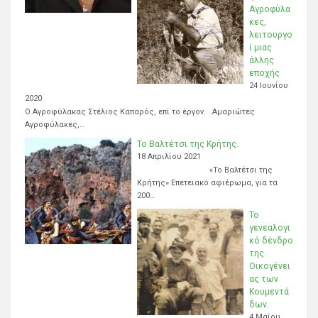
Αγροφύλα
κες,
λειτουργο
ί μιας
άλλης
εποχής
24 Ιουνίου
2020
Ο Αγροφύλακας Στέλιος Καπαρός, επί το έργον. Αμαριώτες
Αγροφύλακες,…
Το Βαλτέτσι της Κρήτης.
18 Απριλίου 2021
«Το Βαλτέτσι της
Κρήτης» Επετειακό αφιέρωμα, για τα
200…
Το
γενεαλογι
κό δένδρο
της
Οικογένει
ας των
Κουμεντά
δων.
4 Μαΐου