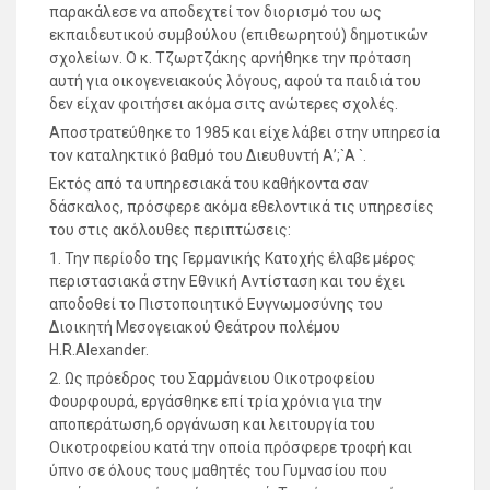
παρακάλεσε να αποδεχτεί τον διορισμό του ως
εκπαιδευτικού συμβούλου (επιθεωρητού) δημοτικών
σχολείων. Ο κ. Τζωρτζάκης αρνήθηκε την πρόταση
αυτή για οικογενειακούς λόγους, αφού τα παιδιά του
δεν είχαν φοιτήσει ακόμα σιτς ανώτερες σχολές.
Αποστρατεύθηκε το 1985 και είχε λάβει στην υπηρεσία
τον καταληκτικό βαθμό του Διευθυντή Α’;`Α `.
Εκτός από τα υπηρεσιακά του καθήκοντα σαν
δάσκαλος, πρόσφερε ακόμα εθελοντικά τις υπηρεσίες
του στις ακόλουθες περιπτώσεις:
1. Την περίοδο της Γερμανικής Κατοχής έλαβε μέρος
περιστασιακά στην Εθνική Αντίσταση και του έχει
αποδοθεί το Πιστοποιητικό Ευγνωμοσύνης του
Διοικητή Μεσογειακού Θεάτρου πολέμου
H.R.Alexander.
2. Ως πρόεδρος του Σαρμάνειου Οικοτροφείου
Φουρφουρά, εργάσθηκε επί τρία χρόνια για την
αποπεράτωση,6 οργάνωση και λειτουργία του
Οικοτροφείου κατά την οποία πρόσφερε τροφή και
ύπνο σε όλους τους μαθητές του Γυμνασίου που