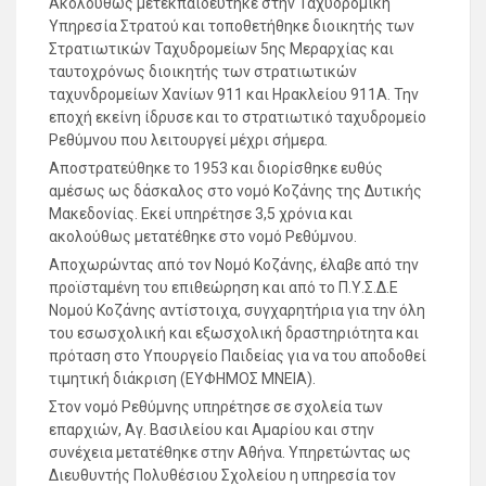
Ακολούθως μετεκπαιδεύτηκε στην Ταχυδρομική
Υπηρεσία Στρατού και τοποθετήθηκε διοικητής των
Στρατιωτικών Ταχυδρομείων 5ης Μεραρχίας και
ταυτοχρόνως διοικητής των στρατιωτικών
ταχυνδρομείων Χανίων 911 και Ηρακλείου 911Α. Την
εποχή εκείνη ίδρυσε και το στρατιωτικό ταχυδρομείο
Ρεθύμνου που λειτουργεί μέχρι σήμερα.
Αποστρατεύθηκε το 1953 και διορίσθηκε ευθύς
αμέσως ως δάσκαλος στο νομό Κοζάνης της Δυτικής
Μακεδονίας. Εκεί υπηρέτησε 3,5 χρόνια και
ακολούθως μετατέθηκε στο νομό Ρεθύμνου.
Αποχωρώντας από τον Νομό Κοζάνης, έλαβε από την
προϊσταμένη του επιθεώρηση και από το Π.Υ.Σ.Δ.Ε
Νομού Κοζάνης αντίστοιχα, συγχαρητήρια για την όλη
του εσωσχολική και εξωσχολική δραστηριότητα και
πρόταση στο Υπουργείο Παιδείας για να του αποδοθεί
τιμητική διάκριση (ΕΥΦΗΜΟΣ ΜΝΕΙΑ).
Στον νομό Ρεθύμνης υπηρέτησε σε σχολεία των
επαρχιών, Αγ. Βασιλείου και Αμαρίου και στην
συνέχεια μετατέθηκε στην Αθήνα. Υπηρετώντας ως
Διευθυντής Πολυθέσιου Σχολείου η υπηρεσία τον