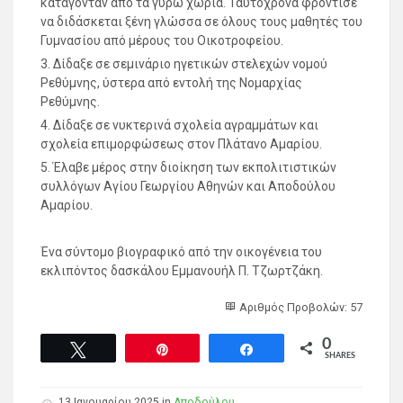
κατάγονταν από τα γύρω χωριά. Ταυτόχρονα φρόντισε
να διδάσκεται ξένη γλώσσα σε όλους τους μαθητές του
Γυμνασίου από μέρους του Οικοτροφείου.
3. Δίδαξε σε σεμινάριο ηγετικών στελεχών νομού
Ρεθύμνης, ύστερα από εντολή της Νομαρχίας
Ρεθύμνης.
4. Δίδαξε σε νυκτερινά σχολεία αγραμμάτων και
σχολεία επιμορφώσεως στον Πλάτανο Αμαρίου.
5. Έλαβε μέρος στην διοίκηση των εκπολιτιστικών
συλλόγων Αγίου Γεωργίου Αθηνών και Αποδούλου
Αμαρίου.
Ένα σύντομο βιογραφικό από την οικογένεια του
εκλιπόντος δασκάλου Εμμανουήλ Π. Τζωρτζάκη.
Αριθμός Προβολών: 57
0
Tweet
Pin
Share
SHARES
13 Ιανουαρίου 2025 in
Αποδούλου