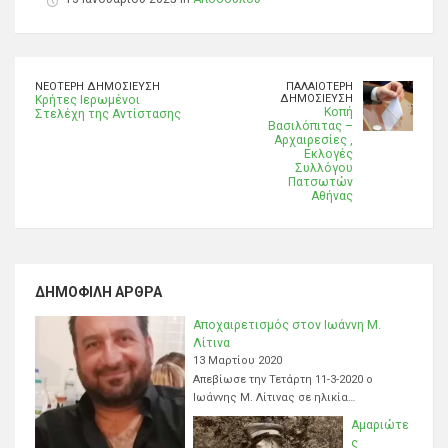
ΝΕΌΤΕΡΗ ΔΗΜΟΣΊΕΥΣΗ
ΠΑΛΑΙΌΤΕΡΗ
ΔΗΜΟΣΊΕΥΣΗ
Κρήτες Ιερωμένοι
Κοπή
Στελέχη της Αντίστασης
Βασιλόπιτας –
Αρχαιρεσίες ,
Εκλογές
Συλλόγου
Πατσωτών
Αθήνας
ΔΗΜΟΦΙΛΉ ΆΡΘΡΑ
Αποχαιρετισμός στον Ιωάννη Μ.
Λίτινα
13 Μαρτίου 2020
Απεβίωσε την Τετάρτη 11-3-2020 ο
Ιωάννης Μ. Λίτινας σε ηλικία…
Αμαριώτε
ς