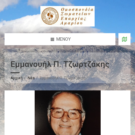
ΜΕΝΟΎ
Εμμανουήλ Π. Τζωρτζάκης
Αρχική
Νέα
Εμμανουήλ Π. Τζωρτζάκης