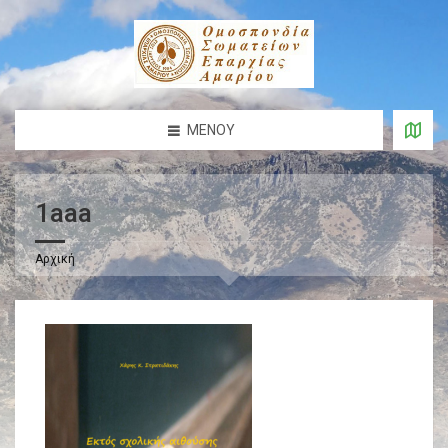
ΜΕΝΟΎ
1aaa
Αρχική