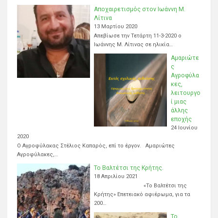
Αποχαιρετισμός στον Ιωάννη Μ.
Λίτινα
13 Μαρτίου 2020
Απεβίωσε την Τετάρτη 11-3-2020 ο
Ιωάννης Μ. Λίτινας σε ηλικία…
Αμαριώτε
ς
Αγροφύλα
κες,
λειτουργο
ί μιας
άλλης
εποχής
24 Ιουνίου
2020
Ο Αγροφύλακας Στέλιος Καπαρός, επί το έργον. Αμαριώτες
Αγροφύλακες,…
Το Βαλτέτσι της Κρήτης.
18 Απριλίου 2021
«Το Βαλτέτσι της
Κρήτης» Επετειακό αφιέρωμα, για τα
200…
Το