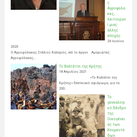
ς
Αγροφύλα
κες,
λειτουργο
ί μιας
άλλης
εποχής
24 Ιουνίου
2020
Ο Αγροφύλακας Στέλιος Καπαρός, επί το έργον. Αμαριώτες
Αγροφύλακες,…
Το Βαλτέτσι της Κρήτης.
18 Απριλίου 2021
«Το Βαλτέτσι της
Κρήτης» Επετειακό αφιέρωμα, για τα
200…
Το
γενεαλογι
κό δένδρο
της
Οικογένει
ας των
Κουμεντά
δων.