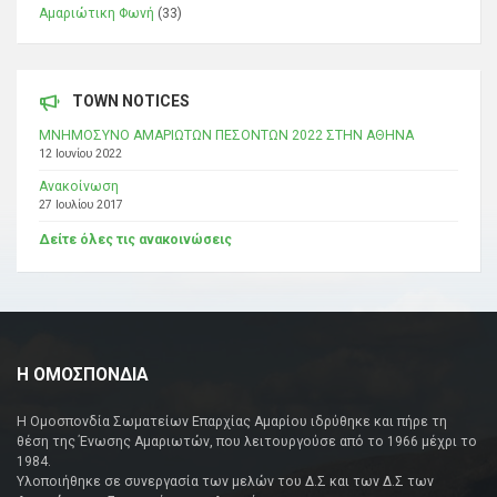
Αμαριώτικη Φωνή
(33)
TOWN NOTICES
ΜΝΗΜΟΣΥΝΟ ΑΜΑΡΙΩΤΩΝ ΠΕΣΟΝΤΩΝ 2022 ΣΤΗΝ ΑΘΗΝΑ
12 Ιουνίου 2022
Ανακοίνωση
27 Ιουλίου 2017
Δείτε όλες τις ανακοινώσεις
Η ΟΜΟΣΠΟΝΔΙΑ
Η Ομοσπονδία Σωματείων Επαρχίας Αμαρίου ιδρύθηκε και πήρε τη
θέση της Ένωσης Αμαριωτών, που λειτουργούσε από το 1966 μέχρι το
1984.
Υλοποιήθηκε σε συνεργασία των μελών του Δ.Σ και των Δ.Σ των