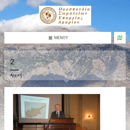
ΜΕΝΟΎ
2
Αρχική