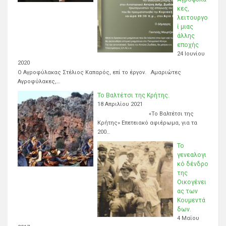
κες,
λειτουργο
ί μιας
άλλης
εποχής
24 Ιουνίου
2020
Ο Αγροφύλακας Στέλιος Καπαρός, επί το έργον. Αμαριώτες
Αγροφύλακες,…
Το Βαλτέτσι της Κρήτης.
18 Απριλίου 2021
«Το Βαλτέτσι της
Κρήτης» Επετειακό αφιέρωμα, για τα
200…
Το
γενεαλογι
κό δένδρο
της
Οικογένει
ας των
Κουμεντά
δων.
4 Μαΐου