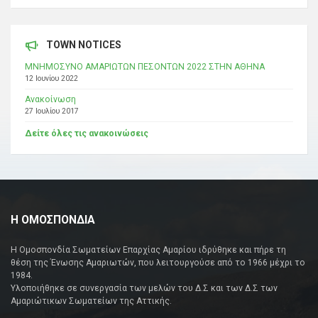
TOWN NOTICES
ΜΝΗΜΟΣΥΝΟ ΑΜΑΡΙΩΤΩΝ ΠΕΣΟΝΤΩΝ 2022 ΣΤΗΝ ΑΘΗΝΑ
12 Ιουνίου 2022
Ανακοίνωση
27 Ιουλίου 2017
Δείτε όλες τις ανακοινώσεις
Η ΟΜΟΣΠΟΝΔΙΑ
Η Ομοσπονδία Σωματείων Επαρχίας Αμαρίου ιδρύθηκε και πήρε τη
θέση της Ένωσης Αμαριωτών, που λειτουργούσε από το 1966 μέχρι το
1984.
Υλοποιήθηκε σε συνεργασία των μελών του Δ.Σ και των Δ.Σ των
Αμαριώτικων Σωματείων της Αττικής.