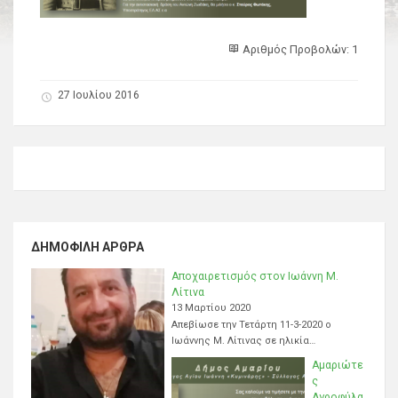
Αριθμός Προβολών: 1
27 Ιουλίου 2016
ΔΗΜΟΦΙΛΉ ΆΡΘΡΑ
Αποχαιρετισμός στον Ιωάννη Μ.
Λίτινα
13 Μαρτίου 2020
Απεβίωσε την Τετάρτη 11-3-2020 ο
Ιωάννης Μ. Λίτινας σε ηλικία…
Αμαριώτε
ς
Αγροφύλα