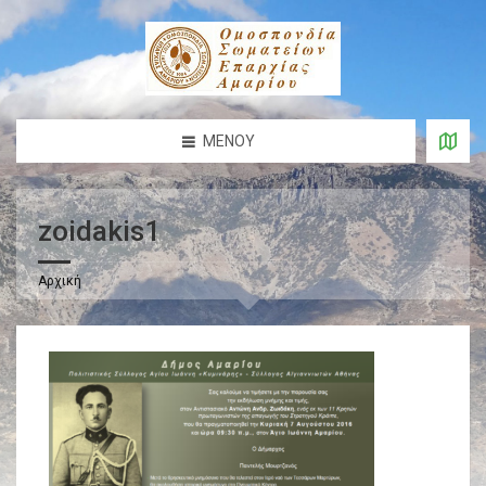
ΜΕΝΟΎ
zoidakis1
Αρχική