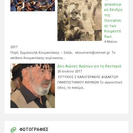
γενεαλογι
κό δένδρο
της
Οικογένει
ας των
Κουμεντά
δων.
4 Μαΐου
2017
Πηγή Εμμανουήλ Κουμεντάκης – Σπήλι. ekoument@otenet.gr Το
επίθετο Κουμεντάκης ευρίσκεται…
Δύο Αιώνες Αγώνων για τη Λευτεριά
26 Ιουλίου 2017
ΕΥΤΥΧΙΟΣ Σ.ΚΑΛΟΓΕΡΑΚΗΣ ΔΙΔΑΚΤΩΡ
ΠΑΝΕΠΙΣΤΗΜΙΟΥ ΑΘΗΝΩΝ Το αγωνιστικό
ήθος, το πνεύμα…
ΦΩΤΟΓΡΑΦΊΕΣ