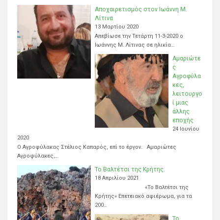
Αποχαιρετισμός στον Ιωάννη Μ.
Λίτινα
13 Μαρτίου 2020
Απεβίωσε την Τετάρτη 11-3-2020 ο
Ιωάννης Μ. Λίτινας σε ηλικία…
Αμαριώτε
ς
Αγροφύλα
κες,
λειτουργο
ί μιας
άλλης
εποχής
24 Ιουνίου
2020
Ο Αγροφύλακας Στέλιος Καπαρός, επί το έργον. Αμαριώτες
Αγροφύλακες,…
Το Βαλτέτσι της Κρήτης.
18 Απριλίου 2021
«Το Βαλτέτσι της
Κρήτης» Επετειακό αφιέρωμα, για τα
200…
Το