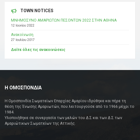
TOWN NOTICES
ΜΝΗΜΟΣΥΝΟ ΑΜΑΡΙΩΤΩΝ ΠΕΣΟΝΤΩΝ 2022 ΣΤΗΝ ΑΘΗΝΑ
12 Ιουνίου 2022
Ανακοίνωση
27 Ιουλίου 2017
Δείτε όλες τις ανακοινώσεις
Η ΟΜΟΣΠΟΝΔΙΑ
Η Ομοσπονδία Σωματείων Επαρχίας Αμαρίου ιδρύθηκε και πήρε τη
θέση της Ένωσης Αμαριωτών, που λειτουργούσε από το 1966 μέχρι το
1984.
Υλοποιήθηκε σε συνεργασία των μελών του Δ.Σ και των Δ.Σ των
Αμαριώτικων Σωματείων της Αττικής.