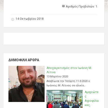
Αριθμός Προβολών: 1
14 Οκτωβρίου 2018
ΔΗΜΟΦΙΛΉ ΆΡΘΡΑ
Αποχαιρετισμός στον Ιωάννη Μ.
Λίτινα
13 Μαρτίου 2020
Απεβίωσε την Τετάρτη 11-3-2020 ο
Ιωάννης Μ. Λίτινας σε ηλικία…
Αμαριώτε
ς
Αγροφύλα
κες,