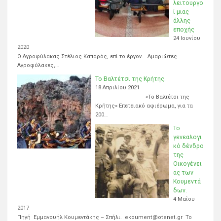
λειτουργο
ί μιας
άλλης
εποχής
24 Ιουνίου
2020
Ο Αγροφύλακας Στέλιος Καπαρός, επί το έργον. Αμαριώτες
Αγροφύλακες,…
Το Βαλτέτσι της Κρήτης.
18 Απριλίου 2021
«Το Βαλτέτσι της
Κρήτης» Επετειακό αφιέρωμα, για τα
200…
Το
γενεαλογι
κό δένδρο
της
Οικογένει
ας των
Κουμεντά
δων.
4 Μαΐου
2017
Πηγή Εμμανουήλ Κουμεντάκης – Σπήλι. ekoument@otenet.gr Το