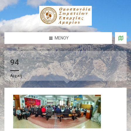
ΜΕΝΟΎ
94
Αρχική