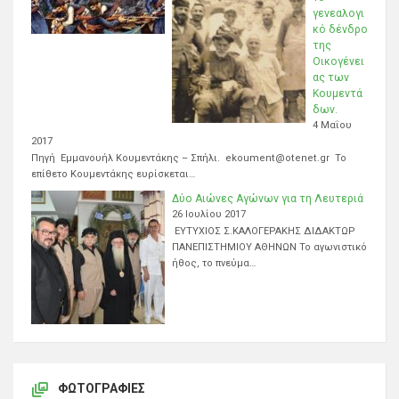
γενεαλογι
κό δένδρο
της
Οικογένει
ας των
Κουμεντά
δων.
4 Μαΐου
2017
Πηγή Εμμανουήλ Κουμεντάκης – Σπήλι. ekoument@otenet.gr Το
επίθετο Κουμεντάκης ευρίσκεται…
Δύο Αιώνες Αγώνων για τη Λευτεριά
26 Ιουλίου 2017
ΕΥΤΥΧΙΟΣ Σ.ΚΑΛΟΓΕΡΑΚΗΣ ΔΙΔΑΚΤΩΡ
ΠΑΝΕΠΙΣΤΗΜΙΟΥ ΑΘΗΝΩΝ Το αγωνιστικό
ήθος, το πνεύμα…
ΦΩΤΟΓΡΑΦΊΕΣ