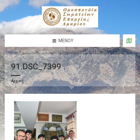
ΜΕΝΟΎ
91.DSC_7399
Αρχική