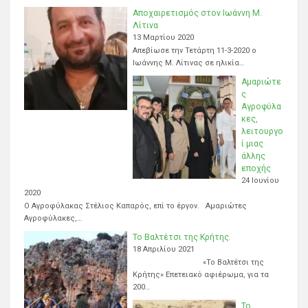
Αποχαιρετισμός στον Ιωάννη Μ.
Λίτινα
13 Μαρτίου 2020
Απεβίωσε την Τετάρτη 11-3-2020 ο
Ιωάννης Μ. Λίτινας σε ηλικία…
Αμαριώτε
ς
Αγροφύλα
κες,
λειτουργο
ί μιας
άλλης
εποχής
24 Ιουνίου
2020
Ο Αγροφύλακας Στέλιος Καπαρός, επί το έργον. Αμαριώτες
Αγροφύλακες,…
Το Βαλτέτσι της Κρήτης.
18 Απριλίου 2021
«Το Βαλτέτσι της
Κρήτης» Επετειακό αφιέρωμα, για τα
200…
Το