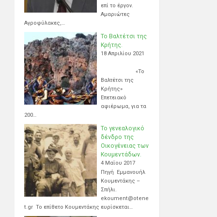
επί το έργον.
Αμαριώτες
Αγροφύλακες,…
Το Βαλτέτσι της
Κρήτης.
18 Απριλίου 2021
«Το
Βαλτέτσι της
Κρήτης»
Επετειακό
αφιέρωμα, για τα
200…
Το γενεαλογικό
δένδρο της
Οικογένειας των
Κουμεντάδων.
4 Μαΐου 2017
Πηγή Εμμανουήλ
Κουμεντάκης –
Σπήλι.
ekoument@otene
t.gr Το επίθετο Κουμεντάκης ευρίσκεται…