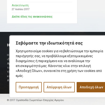
Ανακοίνωση
27 Ιουλίου 2017
Δείτε όλες τις ανακοινώσεις
Σεβόμαστε την ιδιωτικότητά σας
Η ΟΜΟΣΠΟΝΔΙΑ
ΧΡΗΣΙΜ
Χρησιμοποιούμε cookies για να βελτιώσουμε την εμπειρία
Τηλεφωνικό Κ
Η Ομοσπονδία Σωματείων Επαρχίας Αμαρίου
περιήγησής σας, να προβάλλουμε εξατομικευμένες
ιδρύθηκε και πήρε τη θέση της Ένωσης
διαφημίσεις ή περιεχόμενο και να αναλύουμε την
Δήμαρχος
Αμαριωτών, που λειτουργούσε από το 1966 μέχρι
επισκεψιμότητά μας. Κάνοντας κλικ στην επιλογή
Φαξ
το 1984.
«Αποδοχή Όλων», συναινείτε στη χρήση των cookies από
Υλοποιήθηκε σε συνεργασία των μελών του Δ.Σ
Περισσότερα
εμάς.
και των Δ.Σ των Αμαριώτικων Σωματείων της
Αττικής.
Προσαρμογή
Απόρριψη όλων
Αποδοχή όλων
© 2017 Ομοσπονδία Σωματείων Επαρχίας Αμαρίου