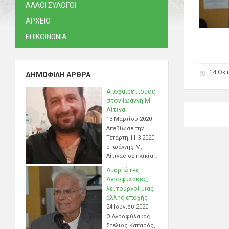
ΑΛΛΟΙ ΣΥΛΟΓΟΙ
ΑΡΧΕΙΟ
ΕΠΙΚΟΙΝΩΝΙΑ
14 Οκ
ΔΗΜΟΦΙΛΉ ΆΡΘΡΑ
Αποχαιρετισμός
στον Ιωάννη Μ.
Λίτινα
13 Μαρτίου 2020
Απεβίωσε την
Τετάρτη 11-3-2020
ο Ιωάννης Μ.
Λίτινας σε ηλικία…
Αμαριώτες
Αγροφύλακες,
λειτουργοί μιας
άλλης εποχής
24 Ιουνίου 2020
Ο Αγροφύλακας
Στέλιος Καπαρός,