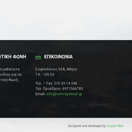
ΩΤΙΚΗ ΦΩΝΗ
ΕΠΙΚΟΙΝΩΝΊΑ
να μαθαίνετε
Σοφοκλέους 53Α, Αθήνα
νδίας και να
Τ.Κ.: 105 53
τικη Φωνή.
Τηλ. – Fax: 210 33 14 346
Τηλ. Προέδρου: 6971566783
Email:
info@omospamari.gr
Designed and developed by
Inspire Web