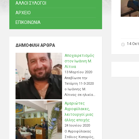
ΑΛΛΟΙ ΣΥΛΟΓΟΙ
ΑΡΧΕΙΟ
ΕΠΙΚΟΙΝΩΝΙΑ
14 Οκ
ΔΗΜΟΦΙΛΉ ΆΡΘΡΑ
Αποχαιρετισμός
στον Ιωάννη Μ.
Λίτινα
13 Μαρτίου 2020
Απεβίωσε την
Τετάρτη 11-3-2020
ο Ιωάννης Μ.
Λίτινας σε ηλικία…
Αμαριώτες
Αγροφύλακες,
λειτουργοί μιας
άλλης εποχής
24 Ιουνίου 2020
Ο Αγροφύλακας
Στέλιος Καπαρός,