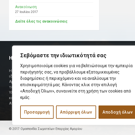
Ανακοίνωση
27 Ιουλίου 2017
Δείτε όλες τις ανακοινώσεις
Σεβόμαστε την ιδιωτικότητά σας
Η ΟΜΟΣΠΟΝΔΙΑ
ΧΡΗΣΙΜ
Χρησιμοποιούμε cookies για να βελτιώσουμε την εμπειρία
Τηλεφωνικό Κ
Η Ομοσπονδία Σωματείων Επαρχίας Αμαρίου
περιήγησής σας, να προβάλλουμε εξατομικευμένες
ιδρύθηκε και πήρε τη θέση της Ένωσης
διαφημίσεις ή περιεχόμενο και να αναλύουμε την
Δήμαρχος
Αμαριωτών, που λειτουργούσε από το 1966 μέχρι
επισκεψιμότητά μας. Κάνοντας κλικ στην επιλογή
Φαξ
το 1984.
«Αποδοχή Όλων», συναινείτε στη χρήση των cookies από
Υλοποιήθηκε σε συνεργασία των μελών του Δ.Σ
Περισσότερα
εμάς.
και των Δ.Σ των Αμαριώτικων Σωματείων της
Αττικής.
Προσαρμογή
Απόρριψη όλων
Αποδοχή όλων
© 2017 Ομοσπονδία Σωματείων Επαρχίας Αμαρίου