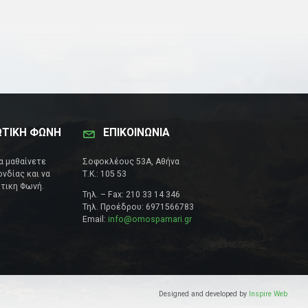
ΩΤΙΚΗ ΦΩΝΗ
ΕΠΙΚΟΙΝΩΝΊΑ
να μαθαίνετε
Σοφοκλέους 53Α, Αθήνα
νδίας και να
Τ.Κ.: 105 53
τικη Φωνή.
Τηλ. – Fax: 210 33 14 346
Τηλ. Προέδρου: 6971566783
Email:
info@omospamari.gr
Designed and developed by
Inspire Web