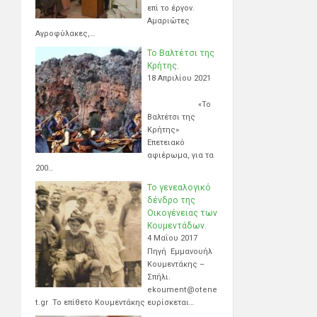
επί το έργον.
Αμαριώτες
Αγροφύλακες,…
Το Βαλτέτσι της
Κρήτης.
18 Απριλίου 2021
«Το
Βαλτέτσι της
Κρήτης»
Επετειακό
αφιέρωμα, για τα
200…
Το γενεαλογικό
δένδρο της
Οικογένειας των
Κουμεντάδων.
4 Μαΐου 2017
Πηγή Εμμανουήλ
Κουμεντάκης –
Σπήλι.
ekoument@otene
t.gr Το επίθετο Κουμεντάκης ευρίσκεται…