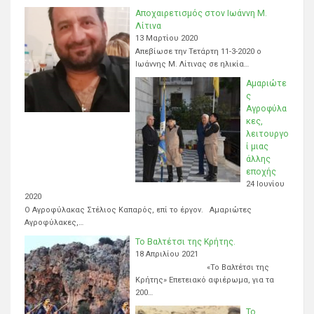
Αποχαιρετισμός στον Ιωάννη Μ.
Λίτινα
13 Μαρτίου 2020
Απεβίωσε την Τετάρτη 11-3-2020 ο
Ιωάννης Μ. Λίτινας σε ηλικία…
Αμαριώτε
ς
Αγροφύλα
κες,
λειτουργο
ί μιας
άλλης
εποχής
24 Ιουνίου
2020
Ο Αγροφύλακας Στέλιος Καπαρός, επί το έργον. Αμαριώτες
Αγροφύλακες,…
Το Βαλτέτσι της Κρήτης.
18 Απριλίου 2021
«Το Βαλτέτσι της
Κρήτης» Επετειακό αφιέρωμα, για τα
200…
Το