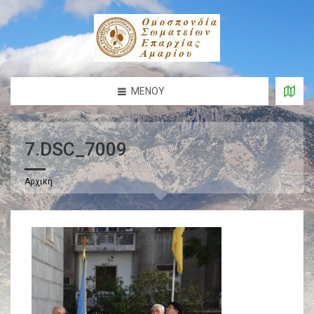
ΜΕΝΟΎ
7.DSC_7009
Αρχική