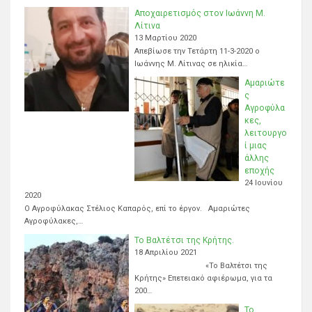
Αποχαιρετισμός στον Ιωάννη Μ.
Λίτινα
13 Μαρτίου 2020
Απεβίωσε την Τετάρτη 11-3-2020 ο
Ιωάννης Μ. Λίτινας σε ηλικία…
Αμαριώτε
ς
Αγροφύλα
κες,
λειτουργο
ί μιας
άλλης
εποχής
24 Ιουνίου
2020
Ο Αγροφύλακας Στέλιος Καπαρός, επί το έργον. Αμαριώτες
Αγροφύλακες,…
Το Βαλτέτσι της Κρήτης.
18 Απριλίου 2021
«Το Βαλτέτσι της
Κρήτης» Επετειακό αφιέρωμα, για τα
200…
Το