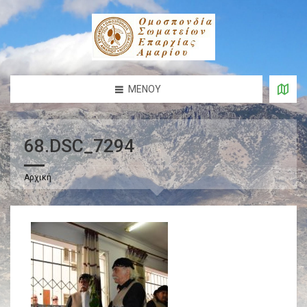
ΜΕΝΟΎ
68.DSC_7294
Αρχική