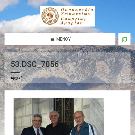
ΜΕΝΟΎ
53.DSC_7056
Αρχική