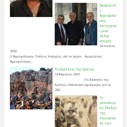
Αμαριώτε
ς
Αγροφύλα
κες,
λειτουργο
ί μιας
άλλης
εποχής
24 Ιουνίου
2020
Ο Αγροφύλακας Στέλιος Καπαρός, επί το έργον. Αμαριώτες
Αγροφύλακες,…
Το Βαλτέτσι της Κρήτης.
18 Απριλίου 2021
«Το Βαλτέτσι της
Κρήτης» Επετειακό αφιέρωμα, για τα
200…
Το
γενεαλογι
κό δένδρο
της
Οικογένει
ας των