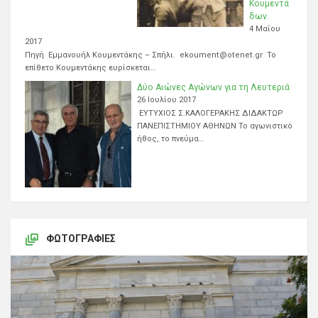
Κουμεντά
δων.
4 Μαΐου
2017
Πηγή Εμμανουήλ Κουμεντάκης – Σπήλι. ekoument@otenet.gr Το
επίθετο Κουμεντάκης ευρίσκεται…
Δύο Αιώνες Αγώνων για τη Λευτεριά
26 Ιουλίου 2017
ΕΥΤΥΧΙΟΣ Σ.ΚΑΛΟΓΕΡΑΚΗΣ ΔΙΔΑΚΤΩΡ
ΠΑΝΕΠΙΣΤΗΜΙΟΥ ΑΘΗΝΩΝ Το αγωνιστικό
ήθος, το πνεύμα…
ΦΩΤΟΓΡΑΦΊΕΣ