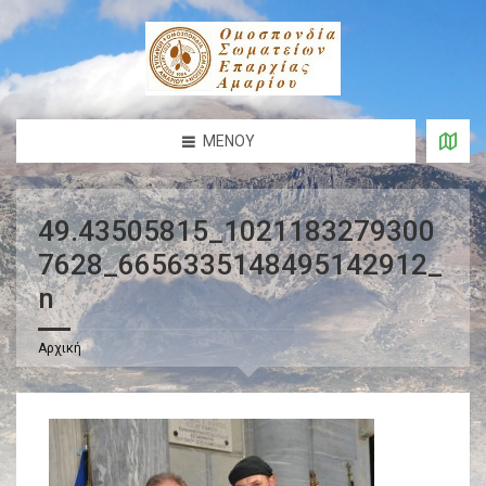
ΜΕΝΟΎ
49.43505815_1021183279300
7628_6656335148495142912_
n
Αρχική