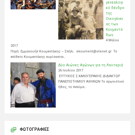
γενεαλογι
κό δένδρο
της
Οικογένει
ας των
Κουμεντά
δων.
4 Μαΐου
2017
Πηγή Εμμανουήλ Κουμεντάκης – Σπήλι. ekoument@otenet.gr Το
επίθετο Κουμεντάκης ευρίσκεται…
Δύο Αιώνες Αγώνων για τη Λευτεριά
26 Ιουλίου 2017
ΕΥΤΥΧΙΟΣ Σ.ΚΑΛΟΓΕΡΑΚΗΣ ΔΙΔΑΚΤΩΡ
ΠΑΝΕΠΙΣΤΗΜΙΟΥ ΑΘΗΝΩΝ Το αγωνιστικό
ήθος, το πνεύμα…
ΦΩΤΟΓΡΑΦΊΕΣ