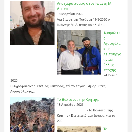
Αποχαιρετισμός στον Ιωάννη Μ.
Λίτινα
13 Μαρτίου 2020
Απεβίωσε την Τετάρτη 11-3-2020 ο
Ιωάννης Μ. Λίτινας σε ηλικία…
Αμαριώτε
ς
Αγροφύλα
κες,
λειτουργο
ί μιας
άλλης
εποχής
24 Ιουνίου
2020
Ο Αγροφύλακας Στέλιος Καπαρός, επί το έργον. Αμαριώτες
Αγροφύλακες,…
Το Βαλτέτσι της Κρήτης.
18 Απριλίου 2021
«Το Βαλτέτσι της
Κρήτης» Επετειακό αφιέρωμα, για τα
200…
Το