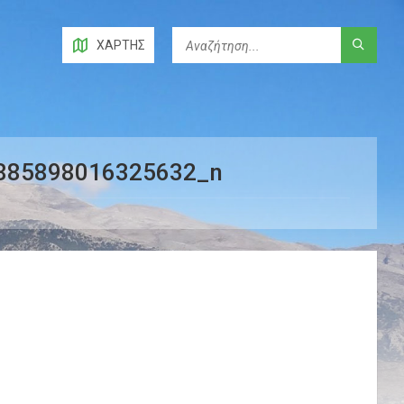
ΧΆΡΤΗΣ
885898016325632_n