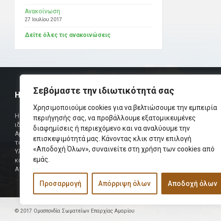
Ανακοίνωση
27 Ιουλίου 2017
Δείτε όλες τις ανακοινώσεις
Σεβόμαστε την ιδιωτικότητά σας
Η ΟΜΟΣΠΟΝΔΙΑ
ΧΡΗΣΙΜ
Χρησιμοποιούμε cookies για να βελτιώσουμε την εμπειρία
Τηλεφωνικό Κ
Η Ομοσπονδία Σωματείων Επαρχίας Αμαρίου
περιήγησής σας, να προβάλλουμε εξατομικευμένες
ιδρύθηκε και πήρε τη θέση της Ένωσης
διαφημίσεις ή περιεχόμενο και να αναλύουμε την
Δήμαρχος
Αμαριωτών, που λειτουργούσε από το 1966 μέχρι
επισκεψιμότητά μας. Κάνοντας κλικ στην επιλογή
Φαξ
το 1984.
«Αποδοχή Όλων», συναινείτε στη χρήση των cookies από
Υλοποιήθηκε σε συνεργασία των μελών του Δ.Σ
Περισσότερα
εμάς.
και των Δ.Σ των Αμαριώτικων Σωματείων της
Αττικής.
Προσαρμογή
Απόρριψη όλων
Αποδοχή όλων
© 2017 Ομοσπονδία Σωματείων Επαρχίας Αμαρίου