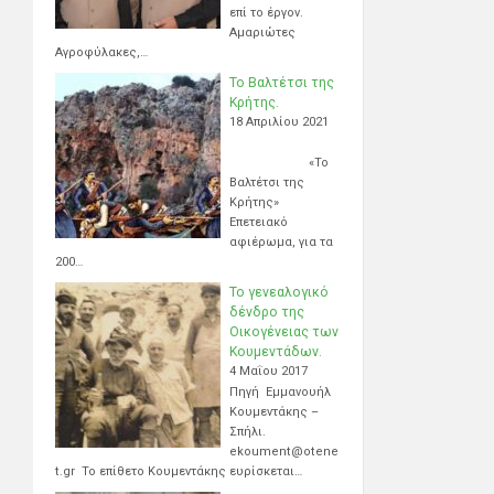
επί το έργον.
Αμαριώτες
Αγροφύλακες,…
Το Βαλτέτσι της
Κρήτης.
18 Απριλίου 2021
«Το
Βαλτέτσι της
Κρήτης»
Επετειακό
αφιέρωμα, για τα
200…
Το γενεαλογικό
δένδρο της
Οικογένειας των
Κουμεντάδων.
4 Μαΐου 2017
Πηγή Εμμανουήλ
Κουμεντάκης –
Σπήλι.
ekoument@otene
t.gr Το επίθετο Κουμεντάκης ευρίσκεται…