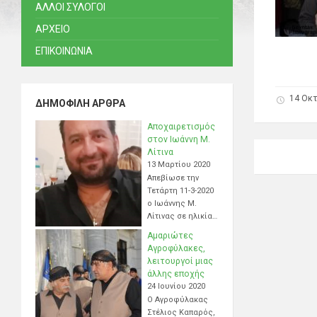
ΑΛΛΟΙ ΣΥΛΟΓΟΙ
ΑΡΧΕΙΟ
ΕΠΙΚΟΙΝΩΝΙΑ
14 Οκ
ΔΗΜΟΦΙΛΉ ΆΡΘΡΑ
Αποχαιρετισμός
στον Ιωάννη Μ.
Λίτινα
13 Μαρτίου 2020
Απεβίωσε την
Τετάρτη 11-3-2020
ο Ιωάννης Μ.
Λίτινας σε ηλικία…
Αμαριώτες
Αγροφύλακες,
λειτουργοί μιας
άλλης εποχής
24 Ιουνίου 2020
Ο Αγροφύλακας
Στέλιος Καπαρός,