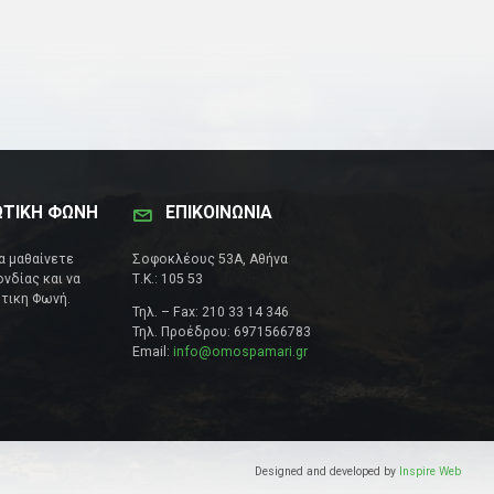
ΩΤΙΚΗ ΦΩΝΗ
ΕΠΙΚΟΙΝΩΝΊΑ
να μαθαίνετε
Σοφοκλέους 53Α, Αθήνα
νδίας και να
Τ.Κ.: 105 53
τικη Φωνή.
Τηλ. – Fax: 210 33 14 346
Τηλ. Προέδρου: 6971566783
Email:
info@omospamari.gr
Designed and developed by
Inspire Web