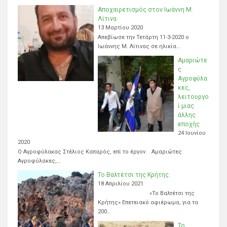
Αποχαιρετισμός στον Ιωάννη Μ.
Λίτινα
13 Μαρτίου 2020
Απεβίωσε την Τετάρτη 11-3-2020 ο
Ιωάννης Μ. Λίτινας σε ηλικία…
Αμαριώτε
ς
Αγροφύλα
κες,
λειτουργο
ί μιας
άλλης
εποχής
24 Ιουνίου
2020
Ο Αγροφύλακας Στέλιος Καπαρός, επί το έργον. Αμαριώτες
Αγροφύλακες,…
Το Βαλτέτσι της Κρήτης.
18 Απριλίου 2021
«Το Βαλτέτσι της
Κρήτης» Επετειακό αφιέρωμα, για τα
200…
Το