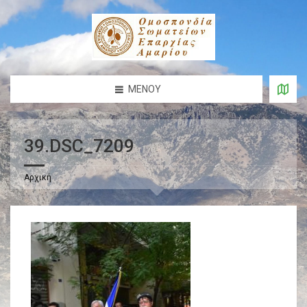
ΜΕΝΟΎ
39.DSC_7209
Αρχική