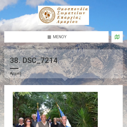
ΜΕΝΟΎ
38. DSC_7214
Αρχική