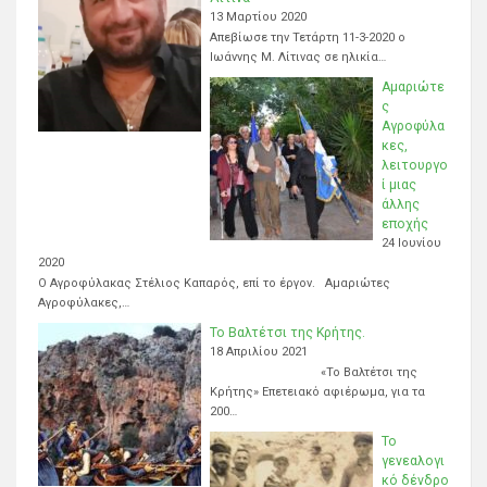
13 Μαρτίου 2020
Απεβίωσε την Τετάρτη 11-3-2020 ο
Ιωάννης Μ. Λίτινας σε ηλικία…
Αμαριώτε
ς
Αγροφύλα
κες,
λειτουργο
ί μιας
άλλης
εποχής
24 Ιουνίου
2020
Ο Αγροφύλακας Στέλιος Καπαρός, επί το έργον. Αμαριώτες
Αγροφύλακες,…
Το Βαλτέτσι της Κρήτης.
18 Απριλίου 2021
«Το Βαλτέτσι της
Κρήτης» Επετειακό αφιέρωμα, για τα
200…
Το
γενεαλογι
κό δένδρο