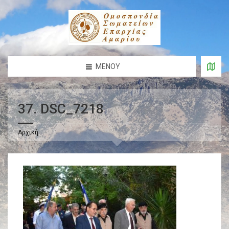
ΜΕΝΟΎ
37. DSC_7218
Αρχική