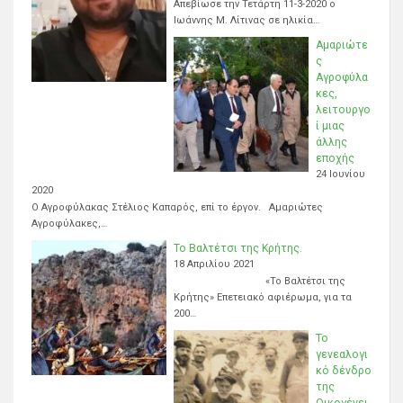
Απεβίωσε την Τετάρτη 11-3-2020 ο
Ιωάννης Μ. Λίτινας σε ηλικία…
Αμαριώτε
ς
Αγροφύλα
κες,
λειτουργο
ί μιας
άλλης
εποχής
24 Ιουνίου
2020
Ο Αγροφύλακας Στέλιος Καπαρός, επί το έργον. Αμαριώτες
Αγροφύλακες,…
Το Βαλτέτσι της Κρήτης.
18 Απριλίου 2021
«Το Βαλτέτσι της
Κρήτης» Επετειακό αφιέρωμα, για τα
200…
Το
γενεαλογι
κό δένδρο
της
Οικογένει