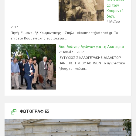
ας των
Κουμεντά
δων.
4 Μαΐου
2017
Πηγή Εμμανουήλ Κουμεντάκης – Σπήλι. ekoument@otenet.gr Το
επίθετο Κουμεντάκης ευρίσκεται…
Δύο Αιώνες Αγώνων για τη Λευτεριά
26 Ιουλίου 2017
ΕΥΤΥΧΙΟΣ Σ.ΚΑΛΟΓΕΡΑΚΗΣ ΔΙΔΑΚΤΩΡ
ΠΑΝΕΠΙΣΤΗΜΙΟΥ ΑΘΗΝΩΝ Το αγωνιστικό
ήθος, το πνεύμα…
ΦΩΤΟΓΡΑΦΊΕΣ