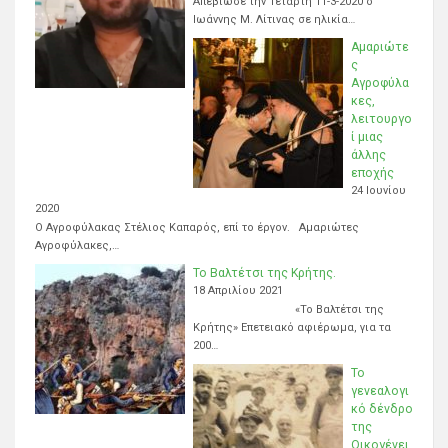
Απεβίωσε την Τετάρτη 11-3-2020 ο
Ιωάννης Μ. Λίτινας σε ηλικία…
Αμαριώτε
ς
Αγροφύλα
κες,
λειτουργο
ί μιας
άλλης
εποχής
24 Ιουνίου
2020
Ο Αγροφύλακας Στέλιος Καπαρός, επί το έργον. Αμαριώτες
Αγροφύλακες,…
Το Βαλτέτσι της Κρήτης.
18 Απριλίου 2021
«Το Βαλτέτσι της
Κρήτης» Επετειακό αφιέρωμα, για τα
200…
Το
γενεαλογι
κό δένδρο
της
Οικογένει