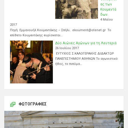
ας των
Κουμεντά
δων.
4 Μαΐου
2017
Πηγή Εμμανουήλ Κουμεντάκης – Σπήλι. ekoument@otenet.gr Το
επίθετο Κουμεντάκης ευρίσκεται…
Δύο Αιώνες Αγώνων για τη Λευτεριά
26 Ιουλίου 2017
ΕΥΤΥΧΙΟΣ Σ.ΚΑΛΟΓΕΡΑΚΗΣ ΔΙΔΑΚΤΩΡ
ΠΑΝΕΠΙΣΤΗΜΙΟΥ ΑΘΗΝΩΝ Το αγωνιστικό
ήθος, το πνεύμα…
ΦΩΤΟΓΡΑΦΊΕΣ