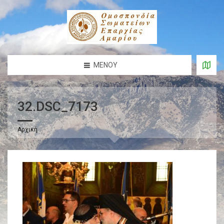
ΜΕΝΟΎ
32.DSC_7173
Αρχική