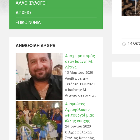
ΑΛΛΟΙ ΣΥΛΟΓΟΙ
ΑΡΧΕΙΟ
ΕΠΙΚΟΙΝΩΝΙΑ
14 Οκ
ΔΗΜΟΦΙΛΉ ΆΡΘΡΑ
Αποχαιρετισμός
στον Ιωάννη Μ.
Λίτινα
13 Μαρτίου 2020
Απεβίωσε την
Τετάρτη 11-3-2020
ο Ιωάννης Μ.
Λίτινας σε ηλικία…
Αμαριώτες
Αγροφύλακες,
λειτουργοί μιας
άλλης εποχής
24 Ιουνίου 2020
Ο Αγροφύλακας
Στέλιος Καπαρός,