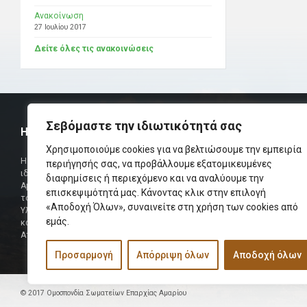
Ανακοίνωση
27 Ιουλίου 2017
Δείτε όλες τις ανακοινώσεις
Σεβόμαστε την ιδιωτικότητά σας
Η ΟΜΟΣΠΟΝΔΙΑ
ΧΡΗΣΙΜ
Χρησιμοποιούμε cookies για να βελτιώσουμε την εμπειρία
Τηλεφωνικό Κ
Η Ομοσπονδία Σωματείων Επαρχίας Αμαρίου
περιήγησής σας, να προβάλλουμε εξατομικευμένες
ιδρύθηκε και πήρε τη θέση της Ένωσης
διαφημίσεις ή περιεχόμενο και να αναλύουμε την
Δήμαρχος
Αμαριωτών, που λειτουργούσε από το 1966 μέχρι
επισκεψιμότητά μας. Κάνοντας κλικ στην επιλογή
Φαξ
το 1984.
«Αποδοχή Όλων», συναινείτε στη χρήση των cookies από
Υλοποιήθηκε σε συνεργασία των μελών του Δ.Σ
Περισσότερα
εμάς.
και των Δ.Σ των Αμαριώτικων Σωματείων της
Αττικής.
Προσαρμογή
Απόρριψη όλων
Αποδοχή όλων
© 2017 Ομοσπονδία Σωματείων Επαρχίας Αμαρίου