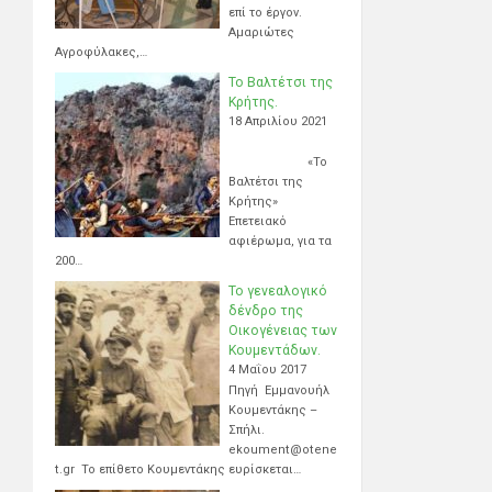
επί το έργον.
Αμαριώτες
Αγροφύλακες,…
Το Βαλτέτσι της
Κρήτης.
18 Απριλίου 2021
«Το
Βαλτέτσι της
Κρήτης»
Επετειακό
αφιέρωμα, για τα
200…
Το γενεαλογικό
δένδρο της
Οικογένειας των
Κουμεντάδων.
4 Μαΐου 2017
Πηγή Εμμανουήλ
Κουμεντάκης –
Σπήλι.
ekoument@otene
t.gr Το επίθετο Κουμεντάκης ευρίσκεται…