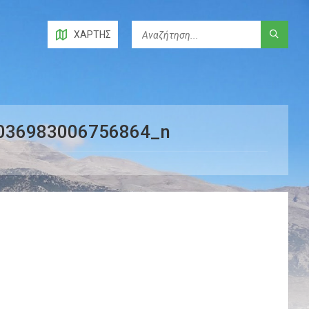
ΧΆΡΤΗΣ
036983006756864_n