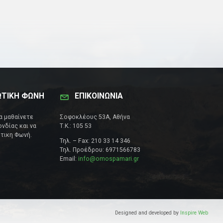
ΩΤΙΚΗ ΦΩΝΗ
ΕΠΙΚΟΙΝΩΝΊΑ
να μαθαίνετε
Σοφοκλέους 53Α, Αθήνα
νδίας και να
Τ.Κ.: 105 53
τικη Φωνή.
Τηλ. – Fax: 210 33 14 346
Τηλ. Προέδρου: 6971566783
Email:
info@omospamari.gr
Designed and developed by
Inspire Web