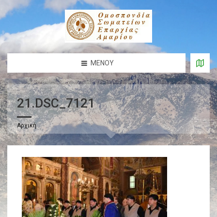
ΜΕΝΟΎ
21.DSC_7121
Αρχική