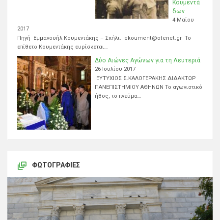
Κουμεντά
δων.
4 Μαΐου
2017
Πηγή Εμμανουήλ Κουμεντάκης – Σπήλι. ekoument@otenet.gr Το
επίθετο Κουμεντάκης ευρίσκεται…
Δύο Αιώνες Αγώνων για τη Λευτεριά
26 Ιουλίου 2017
ΕΥΤΥΧΙΟΣ Σ.ΚΑΛΟΓΕΡΑΚΗΣ ΔΙΔΑΚΤΩΡ
ΠΑΝΕΠΙΣΤΗΜΙΟΥ ΑΘΗΝΩΝ Το αγωνιστικό
ήθος, το πνεύμα…
ΦΩΤΟΓΡΑΦΊΕΣ