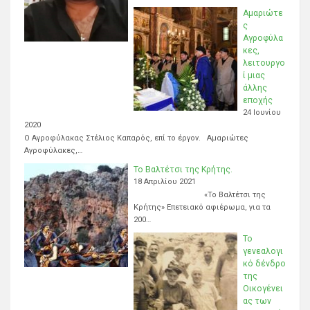
Αμαριώτε
ς
Αγροφύλα
κες,
λειτουργο
ί μιας
άλλης
εποχής
24 Ιουνίου
2020
Ο Αγροφύλακας Στέλιος Καπαρός, επί το έργον. Αμαριώτες
Αγροφύλακες,…
Το Βαλτέτσι της Κρήτης.
18 Απριλίου 2021
«Το Βαλτέτσι της
Κρήτης» Επετειακό αφιέρωμα, για τα
200…
Το
γενεαλογι
κό δένδρο
της
Οικογένει
ας των