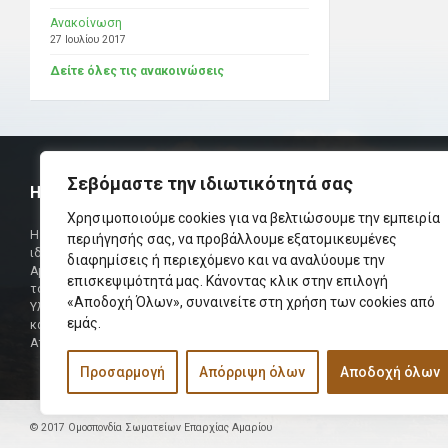
Ανακοίνωση
27 Ιουλίου 2017
Δείτε όλες τις ανακοινώσεις
Σεβόμαστε την ιδιωτικότητά σας
Η ΟΜΟΣΠΟΝΔΙΑ
ΧΡΗΣΙΜ
Χρησιμοποιούμε cookies για να βελτιώσουμε την εμπειρία
Τηλεφωνικό Κ
Η Ομοσπονδία Σωματείων Επαρχίας Αμαρίου
περιήγησής σας, να προβάλλουμε εξατομικευμένες
ιδρύθηκε και πήρε τη θέση της Ένωσης
διαφημίσεις ή περιεχόμενο και να αναλύουμε την
Δήμαρχος
Αμαριωτών, που λειτουργούσε από το 1966 μέχρι
επισκεψιμότητά μας. Κάνοντας κλικ στην επιλογή
Φαξ
το 1984.
«Αποδοχή Όλων», συναινείτε στη χρήση των cookies από
Υλοποιήθηκε σε συνεργασία των μελών του Δ.Σ
Περισσότερα
εμάς.
και των Δ.Σ των Αμαριώτικων Σωματείων της
Αττικής.
Προσαρμογή
Απόρριψη όλων
Αποδοχή όλων
© 2017 Ομοσπονδία Σωματείων Επαρχίας Αμαρίου