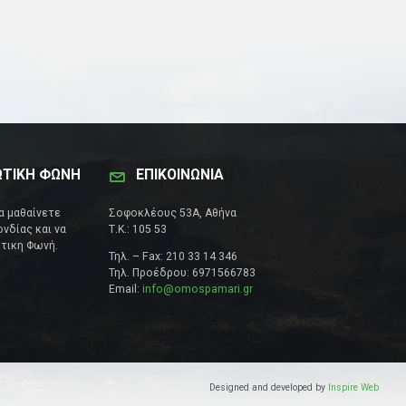
ΩΤΙΚΗ ΦΩΝΗ
ΕΠΙΚΟΙΝΩΝΊΑ
να μαθαίνετε
Σοφοκλέους 53Α, Αθήνα
νδίας και να
Τ.Κ.: 105 53
τικη Φωνή.
Τηλ. – Fax: 210 33 14 346
Τηλ. Προέδρου: 6971566783
Email:
info@omospamari.gr
Designed and developed by
Inspire Web