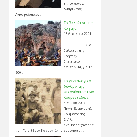
επί το έργον.
Αμαριώτες
Αγροφύλακες,…
Το Βαλτέτσι της
Κρήτης.
18 Απριλίου 2021
«Το
Βαλτέτσι της
Κρήτης»
Επετειακό
αφιέρωμα, για τα
200…
Το γενεαλογικό
δένδρο της
Οικογένειας των
Κουμεντάδων.
4 Μαΐου 2017
Πηγή Εμμανουήλ
Κουμεντάκης –
Σπήλι.
ekoument@otene
t.gr Το επίθετο Κουμεντάκης ευρίσκεται…