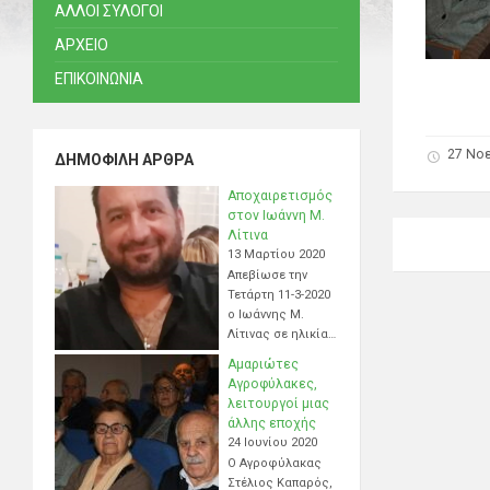
ΑΛΛΟΙ ΣΥΛΟΓΟΙ
ΑΡΧΕΙΟ
ΕΠΙΚΟΙΝΩΝΙΑ
27 Νο
ΔΗΜΟΦΙΛΉ ΆΡΘΡΑ
Αποχαιρετισμός
στον Ιωάννη Μ.
Λίτινα
13 Μαρτίου 2020
Απεβίωσε την
Τετάρτη 11-3-2020
ο Ιωάννης Μ.
Λίτινας σε ηλικία…
Αμαριώτες
Αγροφύλακες,
λειτουργοί μιας
άλλης εποχής
24 Ιουνίου 2020
Ο Αγροφύλακας
Στέλιος Καπαρός,