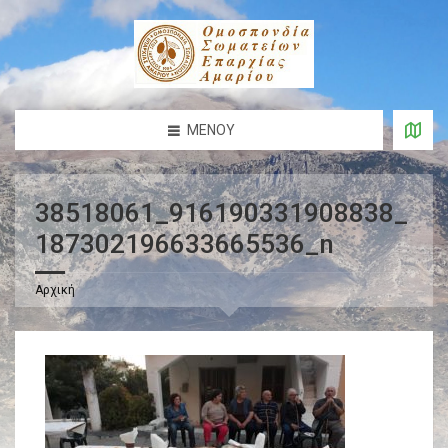
ΜΕΝΟΎ
38518061_916190331908838_
187302196633665536_n
Αρχική