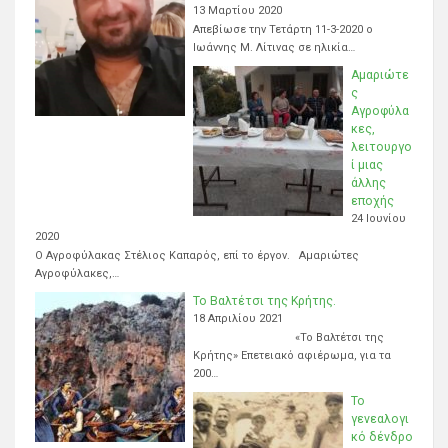
13 Μαρτίου 2020
Απεβίωσε την Τετάρτη 11-3-2020 ο
Ιωάννης Μ. Λίτινας σε ηλικία…
Αμαριώτε
ς
Αγροφύλα
κες,
λειτουργο
ί μιας
άλλης
εποχής
24 Ιουνίου
2020
Ο Αγροφύλακας Στέλιος Καπαρός, επί το έργον. Αμαριώτες
Αγροφύλακες,…
Το Βαλτέτσι της Κρήτης.
18 Απριλίου 2021
«Το Βαλτέτσι της
Κρήτης» Επετειακό αφιέρωμα, για τα
200…
Το
γενεαλογι
κό δένδρο