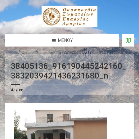
ΜΕΝΟΎ
38405136_916190445242160_
3832039421436231680_n
Αρχική