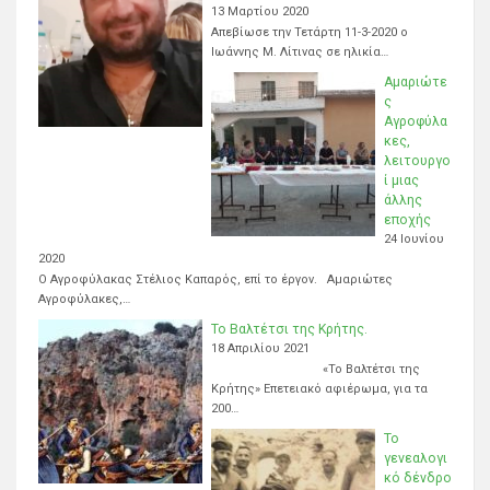
13 Μαρτίου 2020
Απεβίωσε την Τετάρτη 11-3-2020 ο
Ιωάννης Μ. Λίτινας σε ηλικία…
Αμαριώτε
ς
Αγροφύλα
κες,
λειτουργο
ί μιας
άλλης
εποχής
24 Ιουνίου
2020
Ο Αγροφύλακας Στέλιος Καπαρός, επί το έργον. Αμαριώτες
Αγροφύλακες,…
Το Βαλτέτσι της Κρήτης.
18 Απριλίου 2021
«Το Βαλτέτσι της
Κρήτης» Επετειακό αφιέρωμα, για τα
200…
Το
γενεαλογι
κό δένδρο