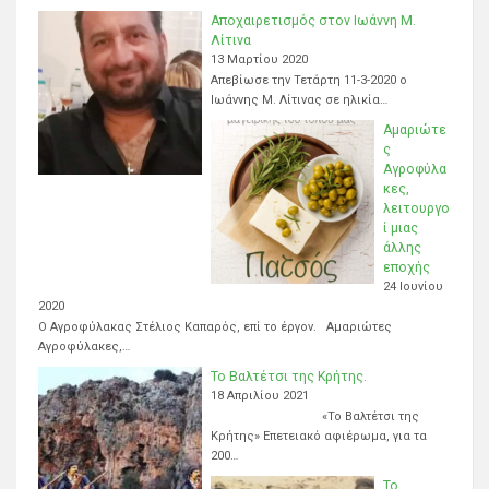
Αποχαιρετισμός στον Ιωάννη Μ.
Λίτινα
13 Μαρτίου 2020
Απεβίωσε την Τετάρτη 11-3-2020 ο
Ιωάννης Μ. Λίτινας σε ηλικία…
Αμαριώτε
ς
Αγροφύλα
κες,
λειτουργο
ί μιας
άλλης
εποχής
24 Ιουνίου
2020
Ο Αγροφύλακας Στέλιος Καπαρός, επί το έργον. Αμαριώτες
Αγροφύλακες,…
Το Βαλτέτσι της Κρήτης.
18 Απριλίου 2021
«Το Βαλτέτσι της
Κρήτης» Επετειακό αφιέρωμα, για τα
200…
Το