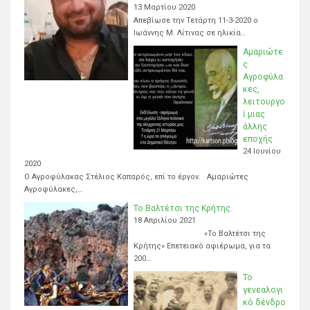
13 Μαρτίου 2020
Απεβίωσε την Τετάρτη 11-3-2020 ο
Ιωάννης Μ. Λίτινας σε ηλικία…
Αμαριώτε
ς
Αγροφύλα
κες,
λειτουργο
ί μιας
άλλης
εποχής
24 Ιουνίου
2020
Ο Αγροφύλακας Στέλιος Καπαρός, επί το έργον. Αμαριώτες
Αγροφύλακες,…
Το Βαλτέτσι της Κρήτης.
18 Απριλίου 2021
«Το Βαλτέτσι της
Κρήτης» Επετειακό αφιέρωμα, για τα
200…
Το
γενεαλογι
κό δένδρο