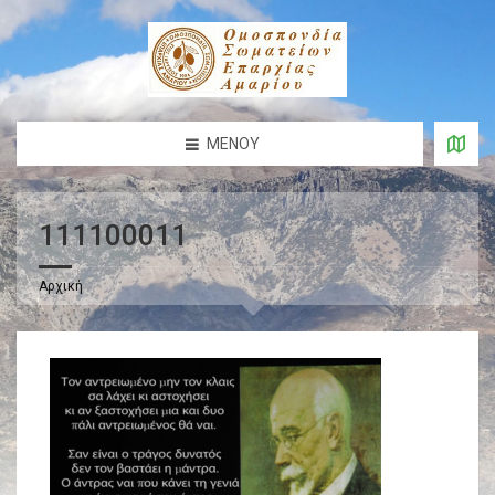
ΜΕΝΟΎ
111100011
Αρχική