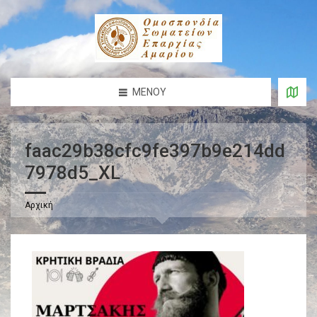
ΜΕΝΟΎ
faac29b38cfc9fe397b9e214dd
7978d5_XL
Αρχική