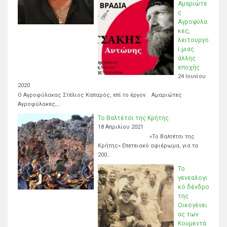
Αμαριώτε
ς
Αγροφύλα
κες,
λειτουργο
ί μιας
άλλης
εποχής
24 Ιουνίου
2020
Ο Αγροφύλακας Στέλιος Καπαρός, επί το έργον. Αμαριώτες
Αγροφύλακες,…
Το Βαλτέτσι της Κρήτης.
18 Απριλίου 2021
«Το Βαλτέτσι της
Κρήτης» Επετειακό αφιέρωμα, για τα
200…
Το
γενεαλογι
κό δένδρο
της
Οικογένει
ας των
Κουμεντά