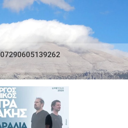
507290605139262