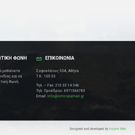
ΩΤΙΚΗ ΦΩΝΗ
ΕΠΙΚΟΙΝΩΝΊΑ
να μαθαίνετε
Σοφοκλέους 53Α, Αθήνα
νδίας και να
Τ.Κ.: 105 53
τικη Φωνή.
Τηλ. – Fax: 210 33 14 346
Τηλ. Προέδρου: 6971566783
Email:
info@omospamari.gr
Designed and developed by
Inspire Web