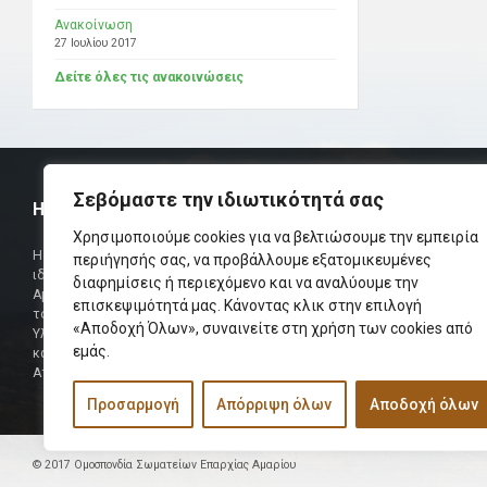
Ανακοίνωση
27 Ιουλίου 2017
Δείτε όλες τις ανακοινώσεις
Σεβόμαστε την ιδιωτικότητά σας
Η ΟΜΟΣΠΟΝΔΙΑ
ΧΡΗΣΙΜ
Χρησιμοποιούμε cookies για να βελτιώσουμε την εμπειρία
Τηλεφωνικό Κ
Η Ομοσπονδία Σωματείων Επαρχίας Αμαρίου
περιήγησής σας, να προβάλλουμε εξατομικευμένες
ιδρύθηκε και πήρε τη θέση της Ένωσης
διαφημίσεις ή περιεχόμενο και να αναλύουμε την
Δήμαρχος
Αμαριωτών, που λειτουργούσε από το 1966 μέχρι
επισκεψιμότητά μας. Κάνοντας κλικ στην επιλογή
Φαξ
το 1984.
«Αποδοχή Όλων», συναινείτε στη χρήση των cookies από
Υλοποιήθηκε σε συνεργασία των μελών του Δ.Σ
Περισσότερα
εμάς.
και των Δ.Σ των Αμαριώτικων Σωματείων της
Αττικής.
Προσαρμογή
Απόρριψη όλων
Αποδοχή όλων
© 2017 Ομοσπονδία Σωματείων Επαρχίας Αμαρίου