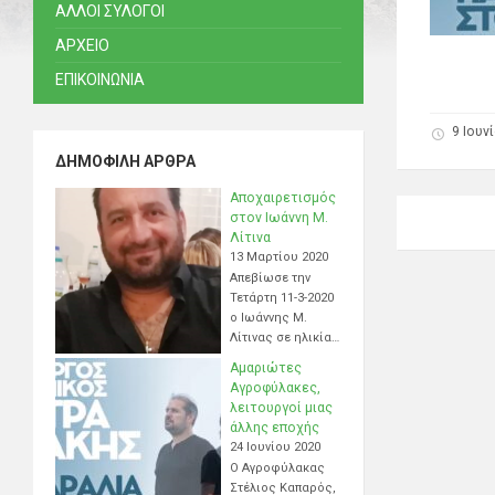
ΑΛΛΟΙ ΣΥΛΟΓΟΙ
ΑΡΧΕΙΟ
ΕΠΙΚΟΙΝΩΝΙΑ
9 Ιουν
ΔΗΜΟΦΙΛΉ ΆΡΘΡΑ
Αποχαιρετισμός
στον Ιωάννη Μ.
Λίτινα
13 Μαρτίου 2020
Απεβίωσε την
Τετάρτη 11-3-2020
ο Ιωάννης Μ.
Λίτινας σε ηλικία…
Αμαριώτες
Αγροφύλακες,
λειτουργοί μιας
άλλης εποχής
24 Ιουνίου 2020
Ο Αγροφύλακας
Στέλιος Καπαρός,