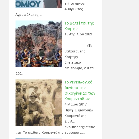
επί το έργον.
Αμαριώτες
Αγροφύλακες,…
Το Βαλτέτσι της
Κρήτης.
18 Απριλίου 2021
«Το
Βαλτέτσι της
Κρήτης»
Επετειακό
αφιέρωμα, για τα
200…
Το γενεαλογικό
δένδρο της
Οικογένειας των
Κουμεντάδων.
4 Μαΐου 2017
Πηγή Εμμανουήλ
Κουμεντάκης –
Σπήλι.
ekoument@otene
t.gr Το επίθετο Κουμεντάκης ευρίσκεται…