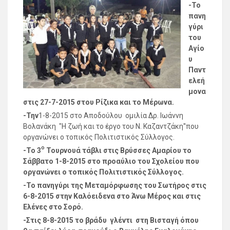
-Το
πανη
γύρι
του
Αγίο
υ
Παντ
ελεή
μονα
στις 27-7-2015 στου Ρίζικα και το Μέρωνα.
-Την
1-8-2015 στο Αποδούλου ομιλία Δρ. Ιωάννη
Βολανάκη "Η ζωή και το έργο του Ν. Καζαντζάκη''που
οργανώνει ο τοπικός Πολιτιστικός Σύλλογος.
ο
-Το 3
Τουρνουά τάβλι στις Βρύσσες Αμαρίου το
Σάββατο 1-8-2015 στο προαύλιο του Σχολείου που
οργανώνει ο τοπικός Πολιτιστικός Σύλλογος.
-Το πανηγύρι της Μεταμόρφωσης του Σωτήρος στις
6-8-2015 στην Καλόειδενα στο Άνω Μέρος και στις
Ελένες στο Σορό.
-Στις 8-8-2015 το βράδυ γλέντι στη Βισταγή όπου