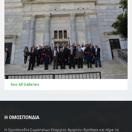
See All Galleries
Η ΟΜΟΣΠΟΝΔΙΑ
Η Ομοσπονδία Σωματείων Επαρχίας Αμαρίου ιδρύθηκε και πήρε τη