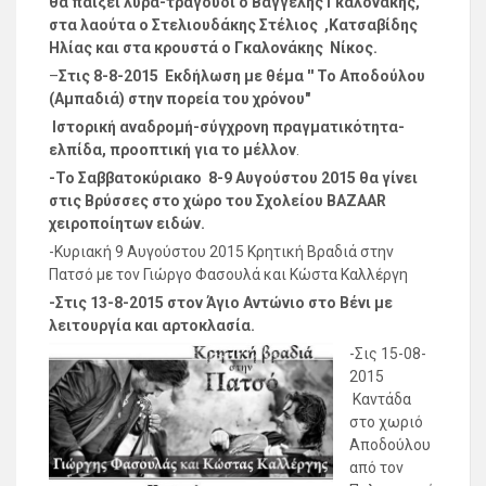
θα παίξει λύρα-τραγούδι ο Βαγγέλης Γκαλονάκης,
στα λαούτα ο Στελιουδάκης Στέλιος ,Κατσαβίδης
Ηλίας και στα κρουστά ο Γκαλονάκης Νίκος.
–
Στις 8-8-2015 Εκδήλωση με θέμα '' Το Αποδούλου
(Αμπαδιά) στην πορεία του χρόνου"
Ιστορική αναδρομή-σύγχρονη πραγματικότητα-
ελπίδα, προοπτική για το μέλλον
.
-Το Σαββατοκύριακο 8-9 Αυγούστου 2015 θα γίνει
στις Βρύσσες στο χώρο του Σχολείου BAZAAR
χειροποίητων ειδών.
-Κυριακή 9 Αυγούστου 2015 Κρητική Βραδιά στην
Πατσό με τον Γιώργο Φασουλά και Κώστα Καλλέργη
-Στις 13-8-2015 στον Άγιο Αντώνιο στο Βένι με
λειτουργία και αρτοκλασία.
-Σις 15-08-
2015
Καντάδα
στο χωριό
Αποδούλου
από τον