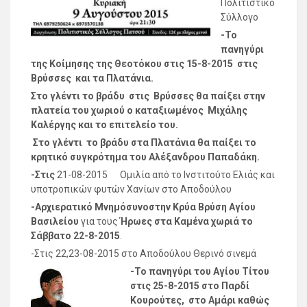
Πολιτιστικό
Σύλλογο
-Το
πανηγύρι
της Κοίμησης της Θεοτόκου στις 15-8-2015 στις
Βρύσσες και τα Πλατάνια.
Στο γλέντι το βράδυ στις Βρύσσες θα παίξει στην
πλατεία του χωριού ο καταξιωμένος Μιχάλης
Καλέργης και το επιτελείο του.
Στο γλέντι το βράδυ στα Πλατάνια θα παίξει το
κρητικό συγκρότημα του Αλέξανδρου Παπαδάκη.
-Στις
21-08-2015 Ομιλία από το Ινστιτούτο Ελιάς και
υποτροπικών φυτών Χανίων στο Αποδούλου
-Αρχιερατικό Μνημόσυνο
στην Κρύα Βρύση Αγίου
Βασιλείου
για τους
Ήρωες στα Καμένα χωριά
το
Σάββατο
22-8-2015
.
-Στις 22,23-08-2015 στο Αποδούλου Θερινό σινεμά
-Το πανηγύρι του Αγίου Τίτου
στις 25-8-2015 στο Παρδί
Κουρούτες, στο Αμάρι καθώς