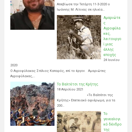
Απεβίωσε την Τετάρτη 11-3-2020 ο
Ιωάννης Μ. Λίτινας σε ηλικία…
Αμαριώτε
ς
Αγροφύλα
κες,
λειτουργο
ί μιας
άλλης
εποχής
24 Ιουνίου
2020
Ο Αγροφύλακας Στέλιος Καπαρός, επί το έργον. Αμαριώτες
Αγροφύλακες,…
Το Βαλτέτσι της Κρήτης.
18 Απριλίου 2021
«Το Βαλτέτσι της
Κρήτης» Επετειακό αφιέρωμα, για τα
200…
Το
γενεαλογι
κό δένδρο
της