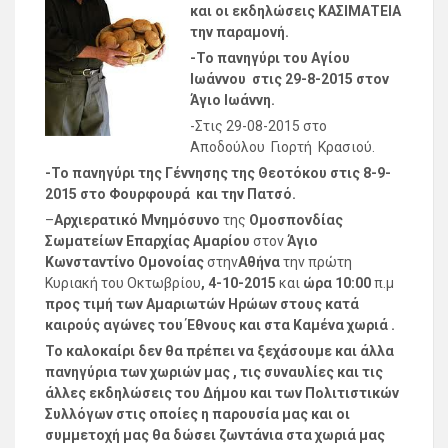
και οι εκδηλώσεις ΚΑΣΙΜΑΤΕΙΑ
την παραμονή.
-Το πανηγύρι του Αγίου
Ιωάννου στις 29-8-2015 στον
Άγιο Ιωάννη.
-Στις 29-08-2015 στο
Αποδούλου Γιορτή Κρασιού.
-Το πανηγύρι της Γέννησης της Θεοτόκου στις 8-9-
2015 στο Φουρφουρά και την Πατσό.
–
Αρχιερατικό Μνημόσυνο
της
Ομοσπονδίας
Σωματείων Επαρχίας
Αμαρίου
στον
Άγιο
Κωνσταντίνο Ομονοίας
στην
Αθήνα
την πρώτη
Κυριακή του Οκτωβρίου
, 4-10-2015
και
ώρα 10:00
π.μ
προς τιμή των Αμαριωτών Ηρώων στους κατά
καιρούς αγώνες του Έθνους και στα Καμένα χωριά .
Το καλοκαίρι δεν θα πρέπει να ξεχάσουμε και άλλα
πανηγύρια των χωριών μας , τις συναυλίες και τις
άλλες εκδηλώσεις του Δήμου και των Πολιτιστικών
Συλλόγων στις οποίες η παρουσία μας και οι
συμμετοχή μας θα δώσει ζωντάνια στα χωριά μας