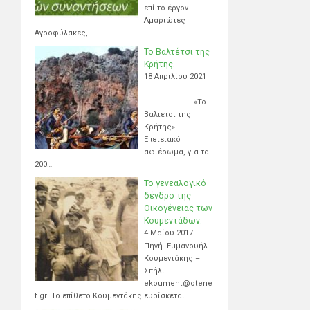
επί το έργον.
Αμαριώτες
Αγροφύλακες,…
Το Βαλτέτσι της
Κρήτης.
18 Απριλίου 2021
«Το
Βαλτέτσι της
Κρήτης»
Επετειακό
αφιέρωμα, για τα
200…
Το γενεαλογικό
δένδρο της
Οικογένειας των
Κουμεντάδων.
4 Μαΐου 2017
Πηγή Εμμανουήλ
Κουμεντάκης –
Σπήλι.
ekoument@otene
t.gr Το επίθετο Κουμεντάκης ευρίσκεται…