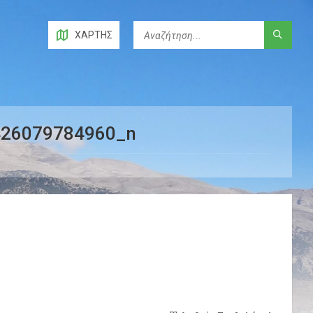
ΧΆΡΤΗΣ
426079784960_n