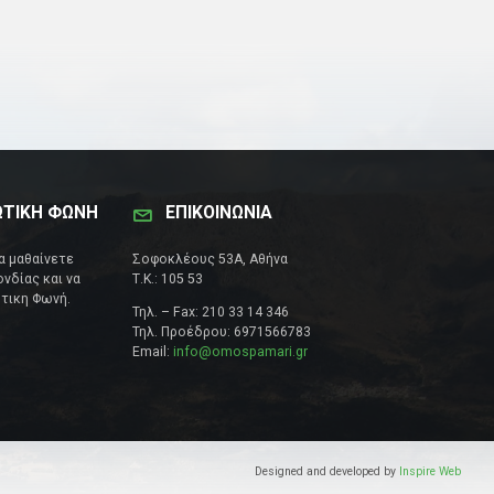
ΩΤΙΚΗ ΦΩΝΗ
ΕΠΙΚΟΙΝΩΝΊΑ
να μαθαίνετε
Σοφοκλέους 53Α, Αθήνα
νδίας και να
Τ.Κ.: 105 53
τικη Φωνή.
Τηλ. – Fax: 210 33 14 346
Τηλ. Προέδρου: 6971566783
Email:
info@omospamari.gr
Designed and developed by
Inspire Web