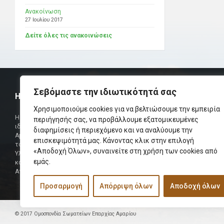
Ανακοίνωση
27 Ιουλίου 2017
Δείτε όλες τις ανακοινώσεις
Σεβόμαστε την ιδιωτικότητά σας
Η ΟΜΟΣΠΟΝΔΙΑ
ΧΡΗΣΙΜ
Χρησιμοποιούμε cookies για να βελτιώσουμε την εμπειρία
Τηλεφωνικό Κ
Η Ομοσπονδία Σωματείων Επαρχίας Αμαρίου
περιήγησής σας, να προβάλλουμε εξατομικευμένες
ιδρύθηκε και πήρε τη θέση της Ένωσης
διαφημίσεις ή περιεχόμενο και να αναλύουμε την
Δήμαρχος
Αμαριωτών, που λειτουργούσε από το 1966 μέχρι
επισκεψιμότητά μας. Κάνοντας κλικ στην επιλογή
Φαξ
το 1984.
«Αποδοχή Όλων», συναινείτε στη χρήση των cookies από
Υλοποιήθηκε σε συνεργασία των μελών του Δ.Σ
Περισσότερα
εμάς.
και των Δ.Σ των Αμαριώτικων Σωματείων της
Αττικής.
Προσαρμογή
Απόρριψη όλων
Αποδοχή όλων
© 2017 Ομοσπονδία Σωματείων Επαρχίας Αμαρίου