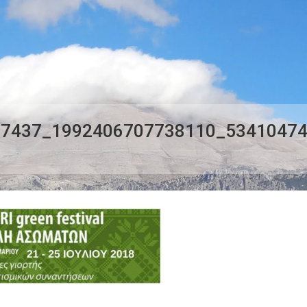
97437_1992406707738110_5341047