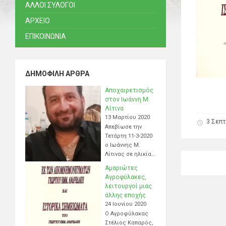
ΑΛΛΟΙ ΣΥΛΟΓΟΙ
ΑΡΧΕΙΟ
ΕΠΙΚΟΙΝΩΝΙΑ
ΔΗΜΟΦΙΛΉ ΆΡΘΡΑ
Αποχαιρετισμός
στον Ιωάννη Μ.
Λίτινα
13 Μαρτίου 2020
3 Σεπτ
Απεβίωσε την
Τετάρτη 11-3-2020
ο Ιωάννης Μ.
Λίτινας σε ηλικία…
Αμαριώτες
Αγροφύλακες,
λειτουργοί μιας
άλλης εποχής
24 Ιουνίου 2020
Ο Αγροφύλακας
Στέλιος Καπαρός,