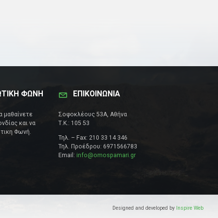
ΩΤΙΚΗ ΦΩΝΗ
ΕΠΙΚΟΙΝΩΝΊΑ
να μαθαίνετε
Σοφοκλέους 53Α, Αθήνα
νδίας και να
Τ.Κ.: 105 53
τικη Φωνή.
Τηλ. – Fax: 210 33 14 346
Τηλ. Προέδρου: 6971566783
Email:
info@omospamari.gr
Designed and developed by
Inspire Web