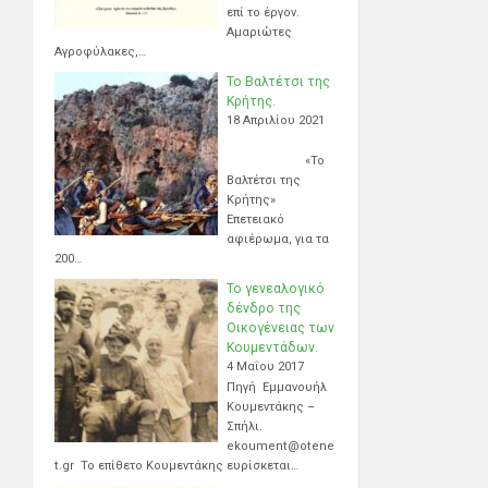
επί το έργον.
Αμαριώτες
Αγροφύλακες,…
Το Βαλτέτσι της
Κρήτης.
18 Απριλίου 2021
«Το
Βαλτέτσι της
Κρήτης»
Επετειακό
αφιέρωμα, για τα
200…
Το γενεαλογικό
δένδρο της
Οικογένειας των
Κουμεντάδων.
4 Μαΐου 2017
Πηγή Εμμανουήλ
Κουμεντάκης –
Σπήλι.
ekoument@otene
t.gr Το επίθετο Κουμεντάκης ευρίσκεται…