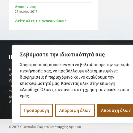
Ανακοίνωση
27 Ιουλίου 2017
Δείτε όλες τις ανακοινώσεις
Σεβόμαστε την ιδιωτικότητά σας
Η ΟΜΟΣΠΟΝΔΙΑ
ΧΡΗΣΙΜ
Χρησιμοποιούμε cookies για να βελτιώσουμε την εμπειρία
Τηλεφωνικό Κ
Η Ομοσπονδία Σωματείων Επαρχίας Αμαρίου
περιήγησής σας, να προβάλλουμε εξατομικευμένες
ιδρύθηκε και πήρε τη θέση της Ένωσης
διαφημίσεις ή περιεχόμενο και να αναλύουμε την
Δήμαρχος
Αμαριωτών, που λειτουργούσε από το 1966 μέχρι
επισκεψιμότητά μας. Κάνοντας κλικ στην επιλογή
Φαξ
το 1984.
«Αποδοχή Όλων», συναινείτε στη χρήση των cookies από
Υλοποιήθηκε σε συνεργασία των μελών του Δ.Σ
Περισσότερα
εμάς.
και των Δ.Σ των Αμαριώτικων Σωματείων της
Αττικής.
Προσαρμογή
Απόρριψη όλων
Αποδοχή όλων
© 2017 Ομοσπονδία Σωματείων Επαρχίας Αμαρίου