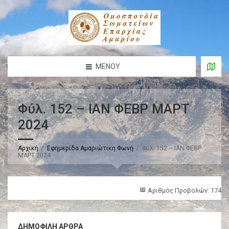
ΜΕΝΟΎ
Φύλ. 152 – ΙΑΝ ΦΕΒΡ ΜΑΡΤ
2024
Αρχική
Εφημερίδα Αμαριώτικη Φωνή
Φύλ. 152 – ΙΑΝ ΦΕΒΡ
ΜΑΡΤ 2024
Αριθμός Προβολών: 174
ΔΗΜΟΦΙΛΉ ΆΡΘΡΑ