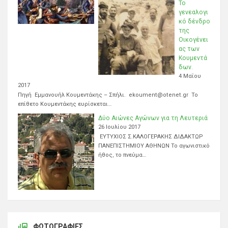
Το
γενεαλογι
κό δένδρο
της
Οικογένει
ας των
Κουμεντά
δων.
4 Μαΐου
2017
Πηγή Εμμανουήλ Κουμεντάκης – Σπήλι. ekoument@otenet.gr Το
επίθετο Κουμεντάκης ευρίσκεται…
Δύο Αιώνες Αγώνων για τη Λευτεριά
26 Ιουλίου 2017
ΕΥΤΥΧΙΟΣ Σ.ΚΑΛΟΓΕΡΑΚΗΣ ΔΙΔΑΚΤΩΡ
ΠΑΝΕΠΙΣΤΗΜΙΟΥ ΑΘΗΝΩΝ Το αγωνιστικό
ήθος, το πνεύμα…
ΦΩΤΟΓΡΑΦΊΕΣ