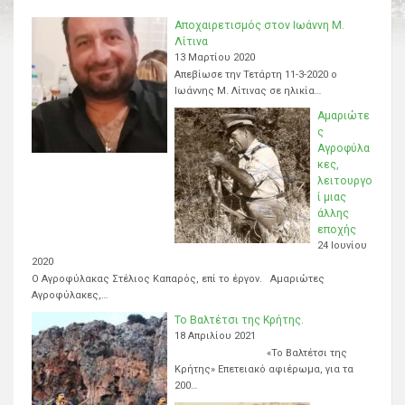
Αποχαιρετισμός στον Ιωάννη Μ.
Λίτινα
13 Μαρτίου 2020
Απεβίωσε την Τετάρτη 11-3-2020 ο
Ιωάννης Μ. Λίτινας σε ηλικία…
Αμαριώτε
ς
Αγροφύλα
κες,
λειτουργο
ί μιας
άλλης
εποχής
24 Ιουνίου
2020
Ο Αγροφύλακας Στέλιος Καπαρός, επί το έργον. Αμαριώτες
Αγροφύλακες,…
Το Βαλτέτσι της Κρήτης.
18 Απριλίου 2021
«Το Βαλτέτσι της
Κρήτης» Επετειακό αφιέρωμα, για τα
200…