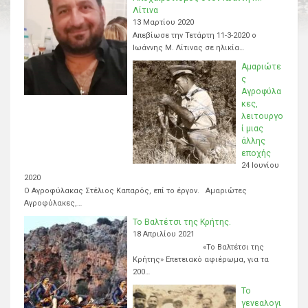
Λίτινα
13 Μαρτίου 2020
Απεβίωσε την Τετάρτη 11-3-2020 ο
Ιωάννης Μ. Λίτινας σε ηλικία…
Αμαριώτε
ς
Αγροφύλα
κες,
λειτουργο
ί μιας
άλλης
εποχής
24 Ιουνίου
2020
Ο Αγροφύλακας Στέλιος Καπαρός, επί το έργον. Αμαριώτες
Αγροφύλακες,…
Το Βαλτέτσι της Κρήτης.
18 Απριλίου 2021
«Το Βαλτέτσι της
Κρήτης» Επετειακό αφιέρωμα, για τα
200…
Το
γενεαλογι