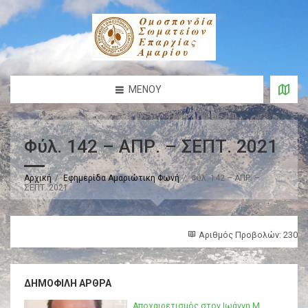
ΜΕΝΟΎ
Φύλ. 142 – ΑΠΡ. – ΣΕΠΤ. 2021
Αρχική
Εφημερίδα Αμαριώτικη Φωνή
Φύλ. 142 – ΑΠΡ. –
ΣΕΠΤ. 2021
Αριθμός Προβολών: 230
ΔΗΜΟΦΙΛΉ ΆΡΘΡΑ
Αποχαιρετισμός στον Ιωάννη Μ.