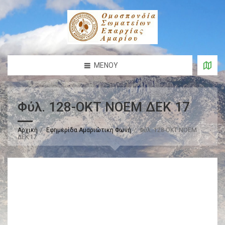
ΜΕΝΟΎ
Φύλ. 128-ΟΚΤ ΝΟΕΜ ΔΕΚ 17
Αρχική
Εφημερίδα Αμαριώτικη Φωνή
Φύλ. 128-ΟΚΤ ΝΟΕΜ
ΔΕΚ 17