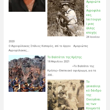
Αμαριώτε
ς
Αγροφύλα
κες,
λειτουργο
ί μιας
άλλης
εποχής
24 Ιουνίου
2020
Ο Αγροφύλακας Στέλιος Καπαρός, επί το έργον. Αμαριώτες
Αγροφύλακες,…
Το Βαλτέτσι της Κρήτης.
18 Απριλίου 2021
«Το Βαλτέτσι της
Κρήτης» Επετειακό αφιέρωμα, για τα
200…
Το
γενεαλογι
κό δένδρο
της
Οικογένει
ας των
Κουμεντά