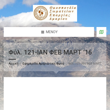
ΜΕΝΟΎ
Φύλ. 121-ΙΑΝ ΦΕΒ ΜΑΡΤ ’16
Αρχική
Εφημερίδα Αμαριώτικη Φωνή
Φύλ. 121-ΙΑΝ ΦΕΒ ΜΑΡΤ
’16