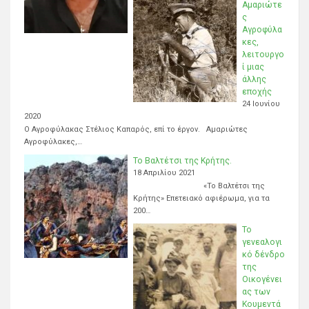
Αμαριώτε
ς
Αγροφύλα
κες,
λειτουργο
ί μιας
άλλης
εποχής
24 Ιουνίου
2020
Ο Αγροφύλακας Στέλιος Καπαρός, επί το έργον. Αμαριώτες
Αγροφύλακες,…
Το Βαλτέτσι της Κρήτης.
18 Απριλίου 2021
«Το Βαλτέτσι της
Κρήτης» Επετειακό αφιέρωμα, για τα
200…
Το
γενεαλογι
κό δένδρο
της
Οικογένει
ας των
Κουμεντά