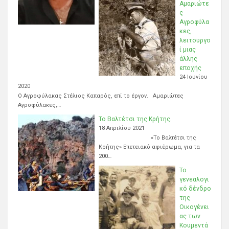
Αμαριώτε
ς
Αγροφύλα
κες,
λειτουργο
ί μιας
άλλης
εποχής
24 Ιουνίου
2020
Ο Αγροφύλακας Στέλιος Καπαρός, επί το έργον. Αμαριώτες
Αγροφύλακες,…
Το Βαλτέτσι της Κρήτης.
18 Απριλίου 2021
«Το Βαλτέτσι της
Κρήτης» Επετειακό αφιέρωμα, για τα
200…
Το
γενεαλογι
κό δένδρο
της
Οικογένει
ας των
Κουμεντά