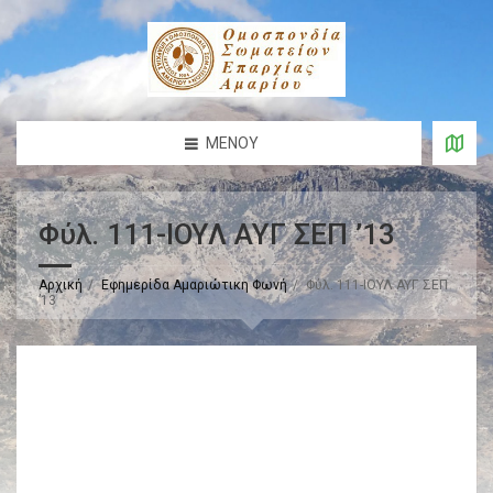
ΜΕΝΟΎ
Φύλ. 111-ΙΟΥΛ ΑΥΓ ΣΕΠ ’13
Αρχική
Εφημερίδα Αμαριώτικη Φωνή
Φύλ. 111-ΙΟΥΛ ΑΥΓ ΣΕΠ
’13