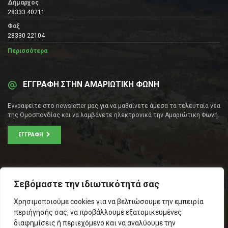
Δήμαρχος
28333 40211
Φαξ
28330 22104
Περισσότερα
ΕΓΓΡΑΦΗ ΣΤΗΝ ΑΜΑΡΙΩΤΙΚΗ ΦΩΝΗ
Εγγραφείτε στο newsletter μας για να μαθαίνετε άμεσα τα τελευταία νέα
της Ομοσπονδίας και να λαμβάνετε ηλεκτρονικά την Αμαριώτικη Φωνή.
ΕΓΓΡΑΦΉ
ΕΠΙΚΟΙΝΩΝΊΑ
Σεβόμαστε την ιδιωτικότητά σας
Σοφοκλέους 53Α, Αθήνα
Χρησιμοποιούμε cookies για να βελτιώσουμε την εμπειρία
Τ.Κ.: 105 53
περιήγησής σας, να προβάλλουμε εξατομικευμένες
Τηλ. – Fax: 210 33 14 346
διαφημίσεις ή περιεχόμενο και να αναλύουμε την