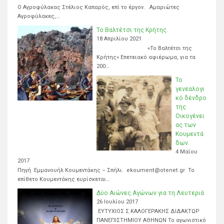
Ο Αγροφύλακας Στέλιος Καπαρός, επί το έργον. Αμαριώτες
Αγροφύλακες,…
Το Βαλτέτσι της Κρήτης.
18 Απριλίου 2021
«Το Βαλτέτσι της
Κρήτης» Επετειακό αφιέρωμα, για τα
200…
Το
γενεαλογι
κό δένδρο
της
Οικογένει
ας των
Κουμεντά
δων.
4 Μαΐου
2017
Πηγή Εμμανουήλ Κουμεντάκης – Σπήλι. ekoument@otenet.gr Το
επίθετο Κουμεντάκης ευρίσκεται…
Δύο Αιώνες Αγώνων για τη Λευτεριά
26 Ιουλίου 2017
ΕΥΤΥΧΙΟΣ Σ.ΚΑΛΟΓΕΡΑΚΗΣ ΔΙΔΑΚΤΩΡ
ΠΑΝΕΠΙΣΤΗΜΙΟΥ ΑΘΗΝΩΝ Το αγωνιστικό