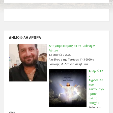
ΔΗΜΟΦΙΛΉ ΆΡΘΡΑ
Αποχαιρετισμός στον Ιωάννη Μ.
Λίτινα
13 Μαρτίου 2020
Απεβίωσε την Τετάρτη 11-3-2020 ο
Ιωάννης Μ. Λίτινας σε ηλικία…
Αμαριώτε
ς
Αγροφύλα
κες,
λειτουργο
ί μιας
άλλης
εποχής
24 Ιουνίου
2020