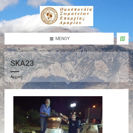
ΜΕΝΟΎ
SKA23
Αρχική