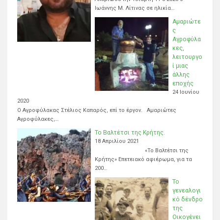
Ιωάννης Μ. Λίτινας σε ηλικία…
Αμαριώτε
ς
Αγροφύλα
κες,
λειτουργο
ί μιας
άλλης
εποχής
24 Ιουνίου
2020
Ο Αγροφύλακας Στέλιος Καπαρός, επί το έργον. Αμαριώτες
Αγροφύλακες,…
Το Βαλτέτσι της Κρήτης.
18 Απριλίου 2021
«Το Βαλτέτσι της
Κρήτης» Επετειακό αφιέρωμα, για τα
200…
Το
γενεαλογι
κό δένδρο
της
Οικογένει