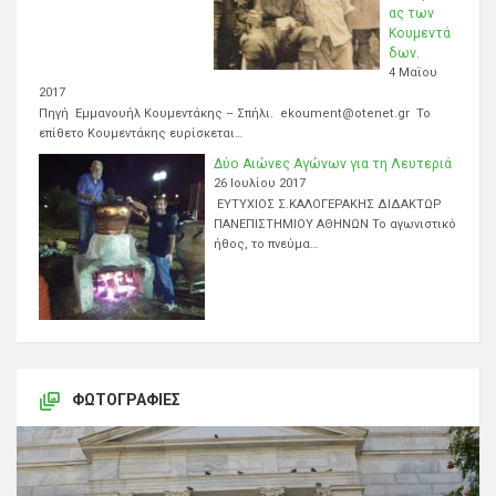
ας των
Κουμεντά
δων.
4 Μαΐου
2017
Πηγή Εμμανουήλ Κουμεντάκης – Σπήλι. ekoument@otenet.gr Το
επίθετο Κουμεντάκης ευρίσκεται…
Δύο Αιώνες Αγώνων για τη Λευτεριά
26 Ιουλίου 2017
ΕΥΤΥΧΙΟΣ Σ.ΚΑΛΟΓΕΡΑΚΗΣ ΔΙΔΑΚΤΩΡ
ΠΑΝΕΠΙΣΤΗΜΙΟΥ ΑΘΗΝΩΝ Το αγωνιστικό
ήθος, το πνεύμα…
ΦΩΤΟΓΡΑΦΊΕΣ