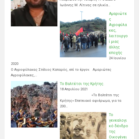
Ιωάννης Μ. Λίτινας σε ηλικία…
Αμαριώτε
ς
Αγροφύλα
κες,
λειτουργο
ί μιας
άλλης
εποχής
24 Ιουνίου
2020
Ο Αγροφύλακας Στέλιος Καπαρός, επί το έργον. Αμαριώτες
Αγροφύλακες,…
Το Βαλτέτσι της Κρήτης.
18 Απριλίου 2021
«Το Βαλτέτσι της
Κρήτης» Επετειακό αφιέρωμα, για τα
200…
Το
γενεαλογι
κό δένδρο
της
Οικογένει