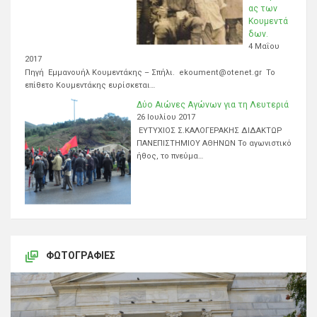
ας των
Κουμεντά
δων.
4 Μαΐου
2017
Πηγή Εμμανουήλ Κουμεντάκης – Σπήλι. ekoument@otenet.gr Το
επίθετο Κουμεντάκης ευρίσκεται…
Δύο Αιώνες Αγώνων για τη Λευτεριά
26 Ιουλίου 2017
ΕΥΤΥΧΙΟΣ Σ.ΚΑΛΟΓΕΡΑΚΗΣ ΔΙΔΑΚΤΩΡ
ΠΑΝΕΠΙΣΤΗΜΙΟΥ ΑΘΗΝΩΝ Το αγωνιστικό
ήθος, το πνεύμα…
ΦΩΤΟΓΡΑΦΊΕΣ