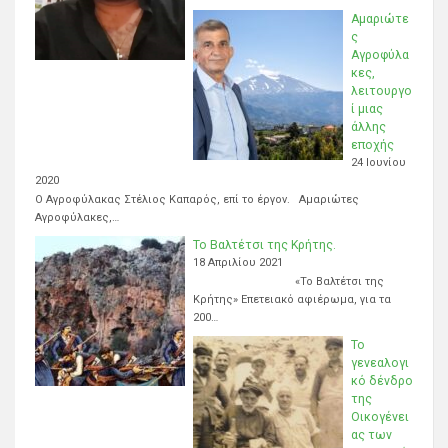
Αμαριώτε
ς
Αγροφύλα
κες,
λειτουργο
ί μιας
άλλης
εποχής
24 Ιουνίου
2020
Ο Αγροφύλακας Στέλιος Καπαρός, επί το έργον. Αμαριώτες
Αγροφύλακες,…
Το Βαλτέτσι της Κρήτης.
18 Απριλίου 2021
«Το Βαλτέτσι της
Κρήτης» Επετειακό αφιέρωμα, για τα
200…
Το
γενεαλογι
κό δένδρο
της
Οικογένει
ας των