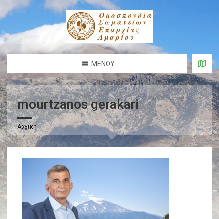
ΜΕΝΟΎ
mourtzanos gerakari
Αρχική