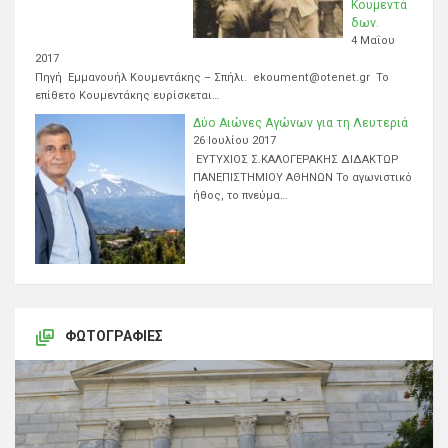
Κουμεντά
δων.
4 Μαΐου
2017
Πηγή Εμμανουήλ Κουμεντάκης – Σπήλι. ekoument@otenet.gr Το
επίθετο Κουμεντάκης ευρίσκεται…
Δύο Αιώνες Αγώνων για τη Λευτεριά
26 Ιουλίου 2017
ΕΥΤΥΧΙΟΣ Σ.ΚΑΛΟΓΕΡΑΚΗΣ ΔΙΔΑΚΤΩΡ
ΠΑΝΕΠΙΣΤΗΜΙΟΥ ΑΘΗΝΩΝ Το αγωνιστικό
ήθος, το πνεύμα…
ΦΩΤΟΓΡΑΦΊΕΣ