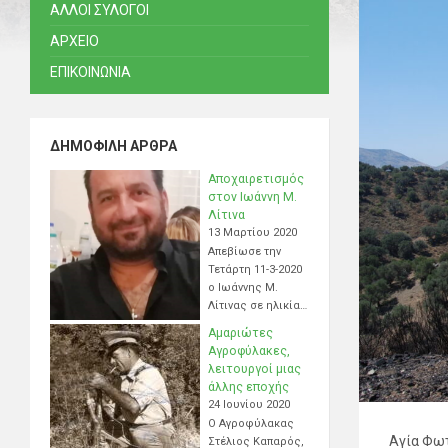
ΑΛΛΟΙ ΣΥΛΟΓΟΙ
ΑΡΧΕΙΟ
ΕΠΙΚΟΙΝΩΝΙΑ
ΔΗΜΟΦΙΛΉ ΆΡΘΡΑ
Αποχαιρετισμός
στον Ιωάννη Μ.
Λίτινα
13 Μαρτίου 2020
Απεβίωσε την
Τετάρτη 11-3-2020
ο Ιωάννης Μ.
Λίτινας σε ηλικία…
Αμαριώτες
Αγροφύλακες,
λειτουργοί μιας
άλλης εποχής
24 Ιουνίου 2020
Ο Αγροφύλακας
Αγία Φωτ
Στέλιος Καπαρός,