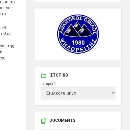
ι με την
αι προς
ατα
 «Η
τελεί
ρος της
κή
του
ΙΣΤΟΡΙΚΌ
Ιστορικό
DOCUMENTS