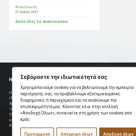
Ανακοίνωση
27 Ιουλίου 2017
Δείτε όλες τις ανακοινώσεις
Σεβόμαστε την ιδιωτικότητά σας
Η ΟΜΟΣΠΟΝΔΙΑ
ΧΡΗΣΙΜ
Χρησιμοποιούμε cookies για να βελτιώσουμε την εμπειρία
Τηλεφωνικό Κ
Η Ομοσπονδία Σωματείων Επαρχίας Αμαρίου
περιήγησής σας, να προβάλλουμε εξατομικευμένες
ιδρύθηκε και πήρε τη θέση της Ένωσης
Δήμαρχος
διαφημίσεις ή περιεχόμενο και να αναλύουμε την
Αμαριωτών, που λειτουργούσε από το 1966 μέχρι
επισκεψιμότητά μας. Κάνοντας κλικ στην επιλογή
Φαξ
το 1984.
«Αποδοχή Όλων», συναινείτε στη χρήση των cookies από
Υλοποιήθηκε σε συνεργασία των μελών του Δ.Σ
Περισσότερα
εμάς.
και των Δ.Σ των Αμαριώτικων Σωματείων της
Αττικής.
Προσαρμογή
Απόρριψη όλων
Αποδοχή όλων