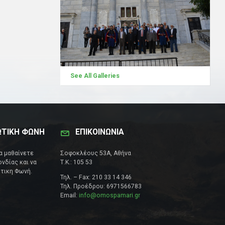
See All Galleries
ΩΤΙΚΗ ΦΩΝΗ
ΕΠΙΚΟΙΝΩΝΊΑ
να μαθαίνετε
Σοφοκλέους 53Α, Αθήνα
νδίας και να
Τ.Κ.: 105 53
τικη Φωνή.
Τηλ. – Fax: 210 33 14 346
Τηλ. Προέδρου: 6971566783
Email:
info@omospamari.gr