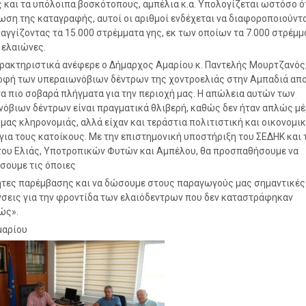
 και τα υπόλοιπα βοσκότοπους, αμπέλια κ.α. Υπολογίζεται ωστόσο ότ
ση της καταγραφής, αυτοί οι αριθμοί ενδέχεται να διαφοροποιούντ
 αγγίζοντας τα 15.000 στρέμματα γης, εκ των οποίων τα 7.000 στρέμμ
ελαιώνες.
ακτηριστικά ανέφερε ο Δήμαρχος Αμαρίου κ. Παντελής Μουρτζανός,
φή των υπεραιωνόβιων δέντρων της χοντροελιάς στην Αμπαδιά απο
τα πιο σοβαρά πλήγματα για την περιοχή μας. Η απώλεια αυτών των
όβιων δέντρων είναι πραγματικά θλιβερή, καθώς δεν ήταν απλώς μέ
μας κληρονομιάς, αλλά είχαν και τεράστια πολιτιστική και οικονομι
για τους κατοίκους. Με την επιστημονική υποστήριξη του ΣΕΔΗΚ και 
του Ελιάς, Υποτροπικών Φυτών και Αμπέλου, θα προσπαθήσουμε να
σουμε τις όποιες
τες παρέμβασης και να δώσουμε στους παραγωγούς μας σημαντικές
σεις για την φροντίδα των ελαιόδεντρων που δεν καταστράφηκαν
ώς».
μαρίου