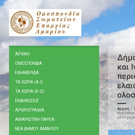
ΑΡΧΙΚΗ
Δήμο
ΟΜΟΣΠΟΝΔΙΑ
και 
ΕΦΗΜΕΡΙΔΑ
περι
ΤΑ ΧΩΡΙΑ (Α-Ι)
ελαι
ΤΑ ΧΩΡΙΑ (Κ-Ω)
ολο
ΕΚΔΗΛΩΣΕΙΣ
Αρχική
ΑΡΘΡΟΓΡΑΦΙΑ
πυρόπληκτ
ολοσχερ
ΑΜΑΡΙΩΤΙΚΗ ΠΑΡΕΑ
ΝΕΑ ΔΗΜΟΥ ΑΜΑΡΙΟΥ