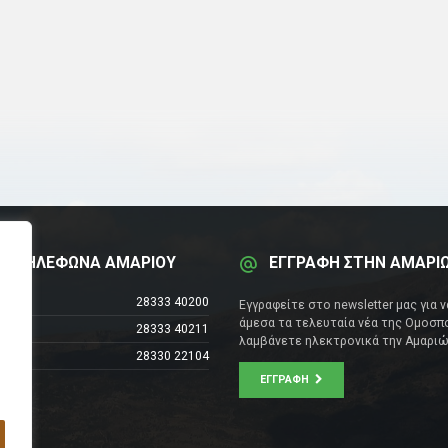
Α ΤΗΛΕΦΩΝΑ ΑΜΑΡΙΟΥ
ΕΓΓΡΑΦΗ ΣΤΗΝ ΑΜΑΡΙ
έντρο
28333 40200
Εγγραφείτε στο newsletter μας για 
άμεσα τα τελευταία νέα της Ομοσπο
28333 40211
λαμβάνετε ηλεκτρονικά την Αμαριώ
28330 22104
ΕΓΓΡΑΦΉ