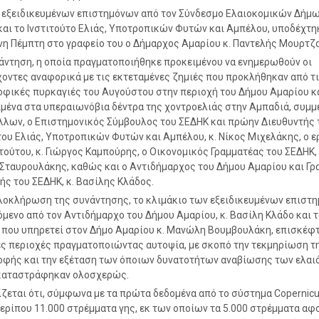
 εξειδικευμένων επιστημόνων από τον Σύνδεσμο Ελαιοκομικών Δήμ
και το Ινστιτούτο Ελιάς, Υποτροπικών Φυτών και Αμπέλου, υποδέχτη
η Πέμπτη στο γραφείο του ο Δήμαρχος Αμαρίου κ. Παντελής Μουρτζα
άντηση, η οποία πραγματοποιήθηκε προκειμένου να ενημερωθούν οι
οντες αναφορικά με τις εκτεταμένες ζημιές που προκλήθηκαν από τ
φικές πυρκαγιές του Αυγούστου στην περιοχή του Δήμου Αμαρίου κα
μένα στα υπεραιωνόβια δέντρα της χοντροελιάς στην Αμπαδιά, συμμε
λλων, ο Επιστημονικός Σύμβουλος του ΣΕΔΗΚ και πρώην Διευθυντής 
του Ελιάς, Υποτροπικών Φυτών και Αμπέλου, κ. Νίκος Μιχελάκης, ο 
ιτούτου, κ. Γιώργος Καμπούρης, ο Οικονομικός Γραμματέας του ΣΕΔΗΚ, 
Σταυρουλάκης, καθώς και ο Αντιδήμαρχος του Δήμου Αμαρίου και Γρ
ς του ΣΕΔΗΚ, κ. Βασίλης Κλάδος.
λοκλήρωση της συνάντησης, το κλιμάκιο των εξειδικευμένων επιστη
μενο από τον Αντιδήμαρχο του Δήμου Αμαρίου, κ. Βασίλη Κλάδο και τ
που υπηρετεί στον Δήμο Αμαρίου κ. Μανώλη Βουμβουλάκη, επισκέφτ
ς περιοχές πραγματοποιώντας αυτοψία, με σκοπό την τεκμηρίωση τ
φής και την εξέταση των όποιων δυνατοτήτων αναβίωσης των ελαι
 καταστράφηκαν ολοσχερώς.
ζεται ότι, σύμφωνα με τα πρώτα δεδομένα από το σύστημα Copernicu
ερίπου 11.000 στρέμματα γης, εκ των οποίων τα 5.000 στρέμματα αφ