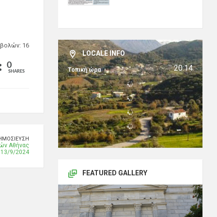
βολών: 16
LOCALE INFO
0
20:14
Τοπική ώρα
SHARES
ΗΜΟΣΊΕΥΣΗ
ών Αθήνας
13/9/2024
FEATURED GALLERY