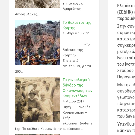
επί το έργον.
Κλιμάκιο
Αμαριώτες
(ΣΕΔΗΚ) 
Αγροφύλακες,…
περασμέν
Το Βαλτέτσι της
Στην συν
Κρήτης.
συμμετέχ
18 Απριλίου 2021
καταστρο
«Το
συγκεκρι
Βαλτέτσι της
μεταξύ ά
Κρήτης»
Ινστιτού
Επετειακό
του Ινστ
αφιέρωμα, για τα
Σταύρος 
200…
Παραγωγή
Το γενεαλογικό
Με την ο
δένδρο της
συνοδευό
Οικογένειας των
Κουμεντάδων.
γεωπόνο 
4 Μαΐου 2017
πληγείσε
Πηγή Εμμανουήλ
καταστρο
Κουμεντάκης –
που δεν
Σπήλι.
ekoument@otene
Υπενθυμί
t.gr Το επίθετο Κουμεντάκης ευρίσκεται…
κάηκαν π