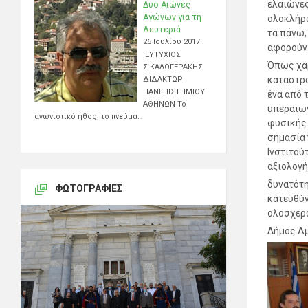
ελαιώνες
Δύο Αιώνες
Αγώνων για τη
ολοκλήρω
Λευτεριά
τα πάνω,
26 Ιουλίου 2017
αφορούν 
ΕΥΤΥΧΙΟΣ
Όπως χαρ
Σ.ΚΑΛΟΓΕΡΑΚΗΣ
καταστρο
ΔΙΔΑΚΤΩΡ
ΠΑΝΕΠΙΣΤΗΜΙΟΥ
ένα από 
ΑΘΗΝΩΝ Το
υπεραιων
αγωνιστικό ήθος, το πνεύμα…
φυσικής 
σημασία 
Ινστιτού
αξιολογή
δυνατότη
ΦΩΤΟΓΡΑΦΊΕΣ
κατευθύν
ολοσχερ
Δήμος Α