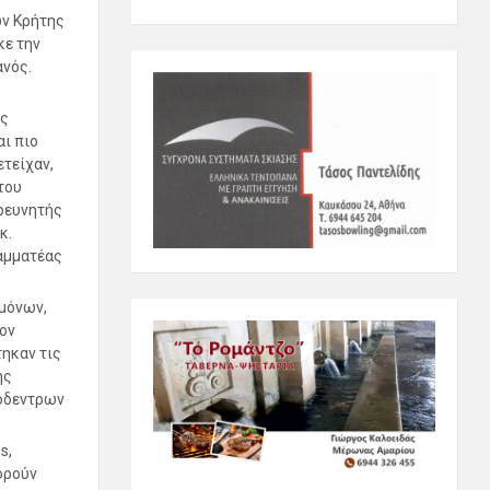
ων Κρήτης
κε την
νός.
ις
ι πιο
τείχαν,
του
ερευνητής
κ.
αμματέας
μόνων,
ον
ηκαν τις
ης
όδεντρων
s,
ορούν