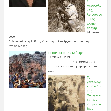
ς
Αγροφύλα
κες,
λειτουργο
ί μιας
άλλης
εποχής
24 Ιουνίου
2020
Ο Αγροφύλακας Στέλιος Καπαρός, επί το έργον. Αμαριώτες
Αγροφύλακες,…
Το Βαλτέτσι της Κρήτης.
18 Απριλίου 2021
«Το Βαλτέτσι της
Κρήτης» Επετειακό αφιέρωμα, για τα
200…
Το
γενεαλογι
κό δένδρο
της
Οικογένει
ας των
Κουμεντά
δων.