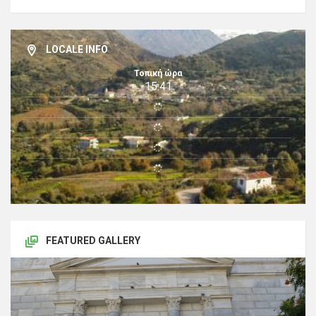
LOCALE INFO
Τοπική ώρα
15:41
FEATURED GALLERY