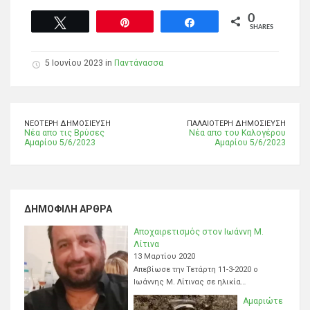
0
Tweet
Pin
Share
SHARES
5 Ιουνίου 2023 in
Παντάνασσα
ΝΕΌΤΕΡΗ ΔΗΜΟΣΊΕΥΣΗ
ΠΑΛΑΙΌΤΕΡΗ ΔΗΜΟΣΊΕΥΣΗ
Νέα απο τις Βρύσες
Νέα απο του Καλογέρου
Αμαρίου 5/6/2023
Αμαρίου 5/6/2023
ΔΗΜΟΦΙΛΉ ΆΡΘΡΑ
Αποχαιρετισμός στον Ιωάννη Μ.
Λίτινα
13 Μαρτίου 2020
Απεβίωσε την Τετάρτη 11-3-2020 ο
Ιωάννης Μ. Λίτινας σε ηλικία…
Αμαριώτε