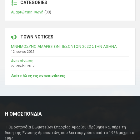
CATEGORIES
Αμαριώτικη Φωνή
(33)
TOWN NOTICES
ΜΝΗΜΟΣΥΝΟ ΑΜΑΡΙΩΤΩΝ ΠΕΣΟΝΤΩΝ 2022 ΣΤΗΝ ΑΘΗΝΑ
12 Ιουνίου 2022
Ανακοίνωση
27 Ιουλίου 2017
Δείτε όλες τις ανακοινώσεις
Η ΟΜΟΣΠΟΝΔΙΑ
Η Ομοσπονδία Σωματείων Επαρχίας Αμαρίου ιδρύθηκε και πήρε τη
θέση της Ένωσης Αμαριωτών, που λειτουργούσε από το 1966 μέχρι το
1984.