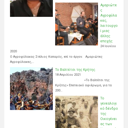
Αμαριώτε
ς
Αγροφύλα
κες,
λειτουργο
ί μιας
άλλης
εποχής
24 Ιουνίου
2020
Ο Αγροφύλακας Στέλιος Καπαρός, επί το έργον. Αμαριώτες
Αγροφύλακες,…
Το Βαλτέτσι της Κρήτης.
18 Απριλίου 2021
«Το Βαλτέτσι της
Κρήτης» Επετειακό αφιέρωμα, για τα
200…
Το
γενεαλογι
κό δένδρο
της
Οικογένει
ας των