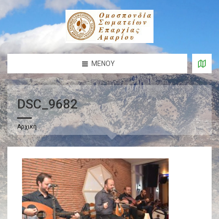
ΜΕΝΟΎ
DSC_9682
Αρχική