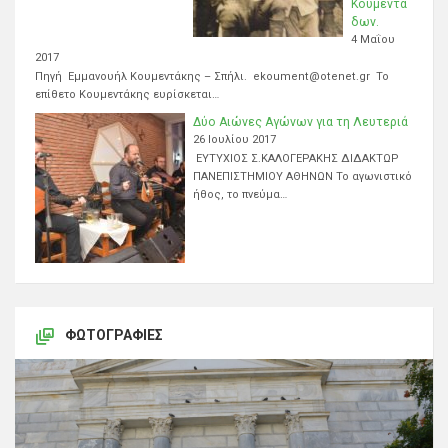
Κουμεντά
δων.
4 Μαΐου
2017
Πηγή Εμμανουήλ Κουμεντάκης – Σπήλι. ekoument@otenet.gr Το
επίθετο Κουμεντάκης ευρίσκεται…
Δύο Αιώνες Αγώνων για τη Λευτεριά
26 Ιουλίου 2017
ΕΥΤΥΧΙΟΣ Σ.ΚΑΛΟΓΕΡΑΚΗΣ ΔΙΔΑΚΤΩΡ
ΠΑΝΕΠΙΣΤΗΜΙΟΥ ΑΘΗΝΩΝ Το αγωνιστικό
ήθος, το πνεύμα…
ΦΩΤΟΓΡΑΦΊΕΣ