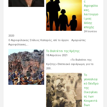
ς
Αγροφύλα
κες,
λειτουργο
ί μιας
άλλης
εποχής
24 Ιουνίου
2020
Ο Αγροφύλακας Στέλιος Καπαρός, επί το έργον. Αμαριώτες
Αγροφύλακες,…
Το Βαλτέτσι της Κρήτης.
18 Απριλίου 2021
«Το Βαλτέτσι της
Κρήτης» Επετειακό αφιέρωμα, για τα
200…
Το
γενεαλογι
κό δένδρο
της
Οικογένει
ας των
Κουμεντά
δων.