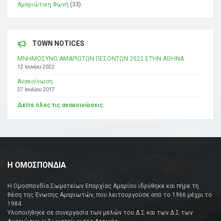
Αμαριώτικη Φωνή
(33)
TOWN NOTICES
ΜΝΗΜΟΣΥΝΟ ΑΜΑΡΙΩΤΩΝ ΠΕΣΟΝΤΩΝ 2022 ΣΤΗΝ ΑΘΗΝΑ
12 Ιουνίου 2022
Ανακοίνωση
27 Ιουλίου 2017
Δείτε όλες τις ανακοινώσεις
Η ΟΜΟΣΠΟΝΔΙΑ
Η Ομοσπονδία Σωματείων Επαρχίας Αμαρίου ιδρύθηκε και πήρε τη
θέση της Ένωσης Αμαριωτών, που λειτουργούσε από το 1966 μέχρι το
1984.
Υλοποιήθηκε σε συνεργασία των μελών του Δ.Σ και των Δ.Σ των