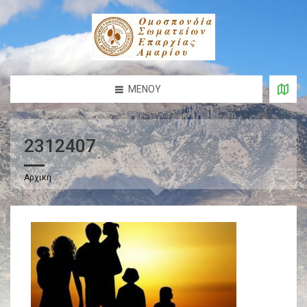
ΜΕΝΟΎ
2312407
Αρχική